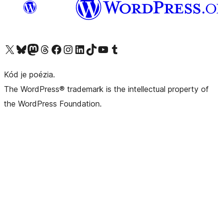
Navštívte náš účet na X (predtým Twitter)
Navštívte náš účet na platforme Bluesky
Navštívte náš účet na Mastodone
Navštívte náš účet na platforme Threads
Navštívte našu stránku na Facebooku
Navštívte náš účet Instagram
Navštívte náš účet LinkedIn
Navštívte náš účet na platforme TikTok
Navštívte náš kanál YouTube
Navštívte náš účet na platforme Tumblr
Kód je poézia.
The WordPress® trademark is the intellectual property of
the WordPress Foundation.