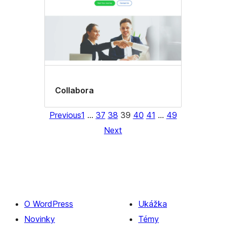
Collabora
Previous
1
…
37
38
39
40
41
…
49
Next
O WordPress
Ukážka
Novinky
Témy