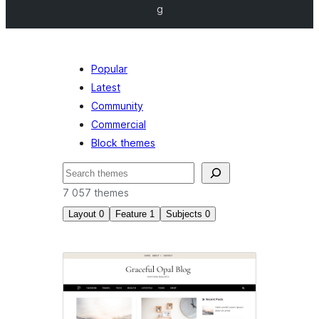
g
Popular
Latest
Community
Commercial
Block themes
Hľadať
7 057 themes
Layout
0
Feature
1
Subjects
0
Custom
logo