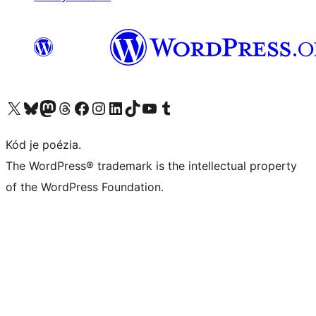
Navštívte náš účet na X (predtým Twitter)
Navštívte náš účet na platforme Bluesky
Navštívte náš účet na Mastodone
Navštívte náš účet na platforme Threads
Navštívte našu stránku na Facebooku
Navštívte náš účet Instagram
Navštívte náš účet LinkedIn
Navštívte náš účet na platforme TikTok
Navštívte náš kanál YouTube
Navštívte náš účet na platforme Tumblr
Kód je poézia.
The WordPress® trademark is the intellectual property
of the WordPress Foundation.