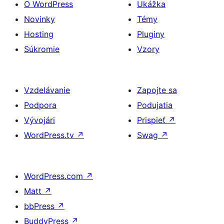
O WordPress
Ukážka
Novinky
Témy
Hosting
Pluginy
Súkromie
Vzory
Vzdelávanie
Zapojte sa
Podpora
Podujatia
Vývojári
Prispieť
↗
WordPress.tv
↗
Swag
↗
WordPress.com
↗
Matt
↗
bbPress
↗
BuddyPress
↗