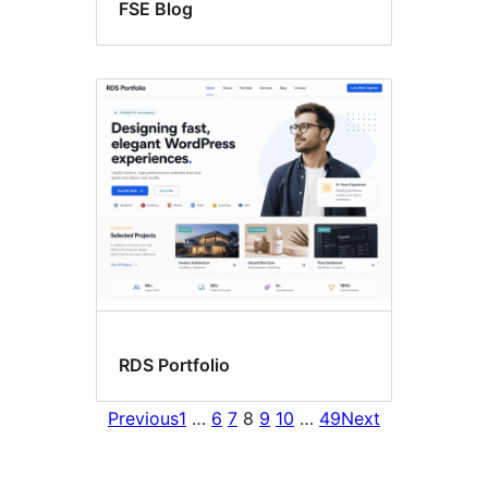
FSE Blog
RDS Portfolio
Previous
1
…
6
7
8
9
10
…
49
Next