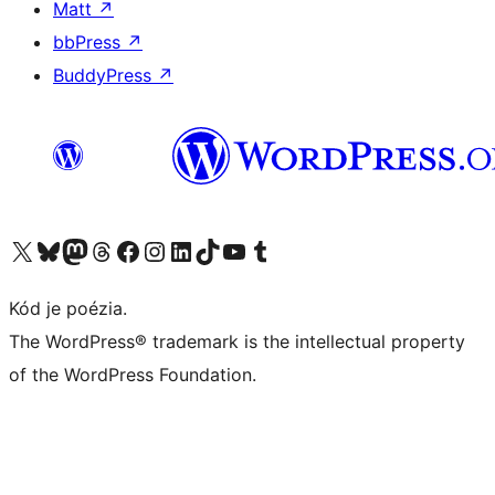
Matt
↗
bbPress
↗
BuddyPress
↗
Navštívte náš účet na X (predtým Twitter)
Navštívte náš účet na platforme Bluesky
Navštívte náš účet na Mastodone
Navštívte náš účet na platforme Threads
Navštívte našu stránku na Facebooku
Navštívte náš účet Instagram
Navštívte náš účet LinkedIn
Navštívte náš účet na platforme TikTok
Navštívte náš kanál YouTube
Navštívte náš účet na platforme Tumblr
Kód je poézia.
The WordPress® trademark is the intellectual property
of the WordPress Foundation.