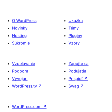
O WordPress
Ukážka
Novinky
Témy
Hosting
Pluginy
Súkromie
Vzory
Vzdelávanie
Zapojte sa
Podpora
Podujatia
Vývojári
Prispieť
↗
WordPress.tv
↗
Swag
↗
WordPress.com
↗