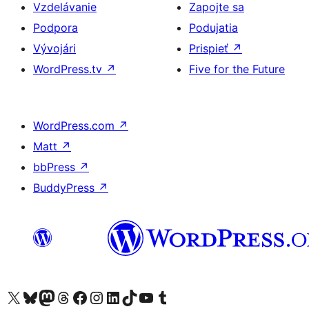
Vzdelávanie
Zapojte sa
Podpora
Podujatia
Vývojári
Prispieť
↗
WordPress.tv
↗
Five for the Future
WordPress.com
↗
Matt
↗
bbPress
↗
BuddyPress
↗
Navštívte náš účet na X (predtým Twitter)
Navštívte náš účet na platforme Bluesky
Navštívte náš účet na Mastodone
Navštívte náš účet na platforme Threads
Navštívte našu stránku na Facebooku
Navštívte náš účet Instagram
Navštívte náš účet LinkedIn
Navštívte náš účet na platforme TikTok
Navštívte náš kanál YouTube
Navštívte náš účet na platforme Tumblr