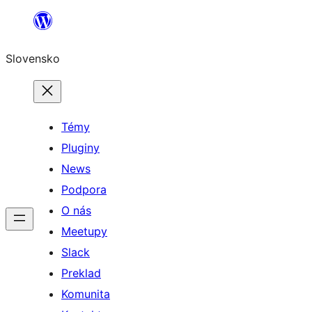
Prejsť
na
Slovensko
obsah
Témy
Pluginy
News
Podpora
O nás
Meetupy
Slack
Preklad
Komunita