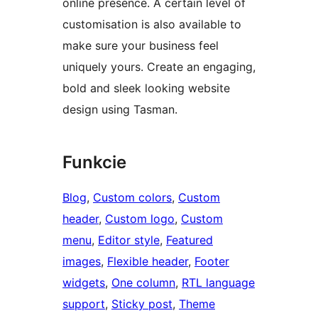
online presence. A certain level of
customisation is also available to
make sure your business feel
uniquely yours. Create an engaging,
bold and sleek looking website
design using Tasman.
Funkcie
Blog
, 
Custom colors
, 
Custom
header
, 
Custom logo
, 
Custom
menu
, 
Editor style
, 
Featured
images
, 
Flexible header
, 
Footer
widgets
, 
One column
, 
RTL language
support
, 
Sticky post
, 
Theme