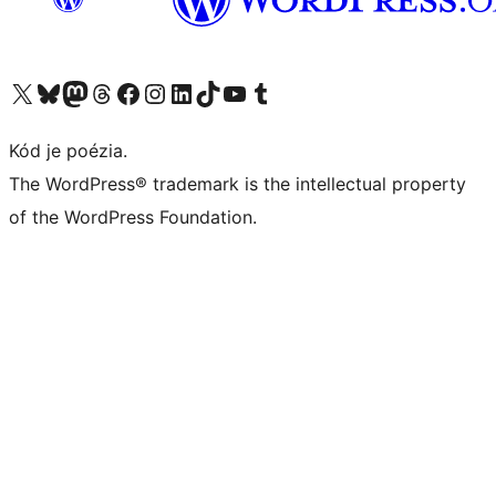
Navštívte náš účet na X (predtým Twitter)
Navštívte náš účet na platforme Bluesky
Navštívte náš účet na Mastodone
Navštívte náš účet na platforme Threads
Navštívte našu stránku na Facebooku
Navštívte náš účet Instagram
Navštívte náš účet LinkedIn
Navštívte náš účet na platforme TikTok
Navštívte náš kanál YouTube
Navštívte náš účet na platforme Tumblr
Kód je poézia.
The WordPress® trademark is the intellectual property
of the WordPress Foundation.