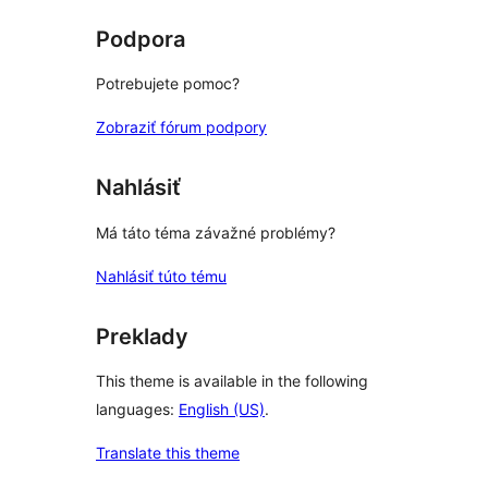
hviezdičkovým
hodnotením
Podpora
Potrebujete pomoc?
Zobraziť fórum podpory
Nahlásiť
Má táto téma závažné problémy?
Nahlásiť túto tému
Preklady
This theme is available in the following
languages:
English (US)
.
Translate this theme