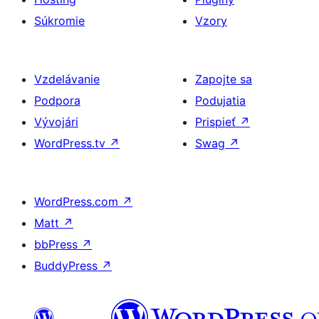
Súkromie
Vzory
Vzdelávanie
Zapojte sa
Podpora
Podujatia
Vývojári
Prispieť
↗
WordPress.tv
↗
Swag
↗
WordPress.com
↗
Matt
↗
bbPress
↗
BuddyPress
↗