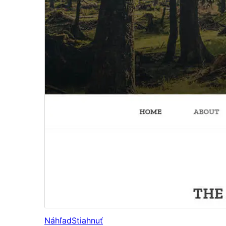
Náhľad
Stiahnuť