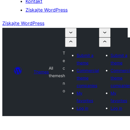
Kontakt
Získajte WordPress
Získajte WordPress
T
Submit a
Submit a
e
theme
theme
All
c
Commercial
Commerci
Themes
themes
h
theme
theme
n
companies
companie
o
My
My
favorites
favorites
Log in
Log in