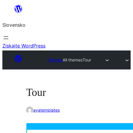
Prejsť
na
Slovensko
obsah
Získajte WordPress
Themes
All themes
Tour
Tour
ayatemplates