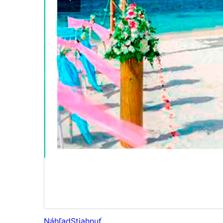
Náhľad
Stiahnuť