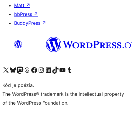
Matt
↗
bbPress
↗
BuddyPress
↗
Navštívte náš účet na X (predtým Twitter)
Navštívte náš účet na platforme Bluesky
Navštívte náš účet na Mastodone
Navštívte náš účet na platforme Threads
Navštívte našu stránku na Facebooku
Navštívte náš účet Instagram
Navštívte náš účet LinkedIn
Navštívte náš účet na platforme TikTok
Navštívte náš kanál YouTube
Navštívte náš účet na platforme Tumblr
Kód je poézia.
The WordPress® trademark is the intellectual property
of the WordPress Foundation.