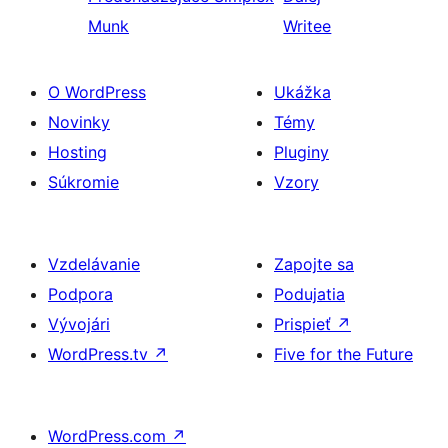
Munk
Writee
O WordPress
Ukážka
Novinky
Témy
Hosting
Pluginy
Súkromie
Vzory
Vzdelávanie
Zapojte sa
Podpora
Podujatia
Vývojári
Prispieť
↗
WordPress.tv
↗
Five for the Future
WordPress.com
↗