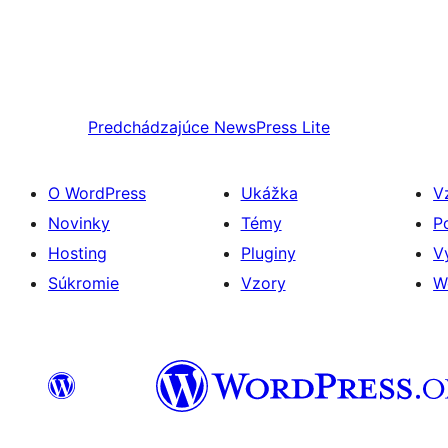
Predchádzajúce
NewsPress Lite
O WordPress
Ukážka
V
Novinky
Témy
P
Hosting
Pluginy
V
Súkromie
Vzory
W