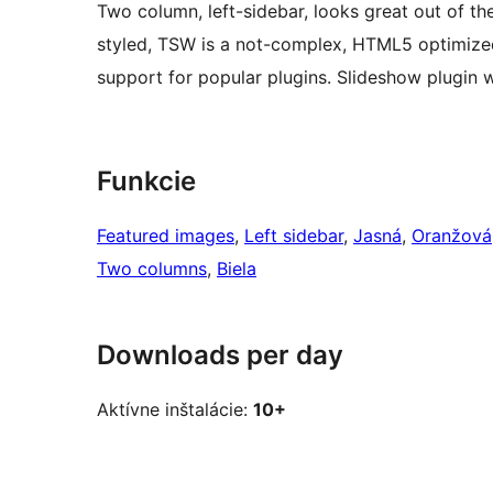
Two column, left-sidebar, looks great out of th
styled, TSW is a not-complex, HTML5 optimize
support for popular plugins. Slideshow plugin wi
Funkcie
Featured images
, 
Left sidebar
, 
Jasná
, 
Oranžová
Two columns
, 
Biela
Downloads per day
Aktívne inštalácie:
10+