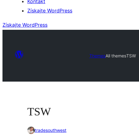
Kontakt
Získajte WordPress
Získajte WordPress
Themes
All themes
TSW
TSW
tradesouthwest