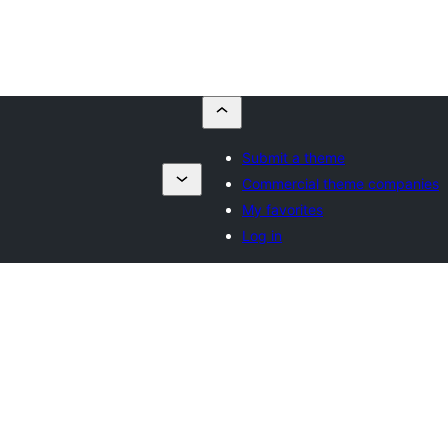
Submit a theme
Commercial theme companies
My favorites
Log in