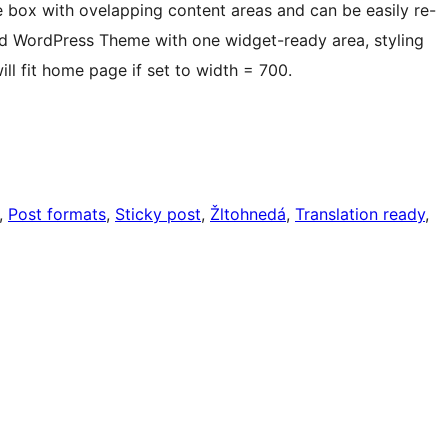
e box with ovelapping content areas and can be easily re-
d WordPress Theme with one widget-ready area, styling
ll fit home page if set to width = 700.
, 
Post formats
, 
Sticky post
, 
Žltohnedá
, 
Translation ready
, 