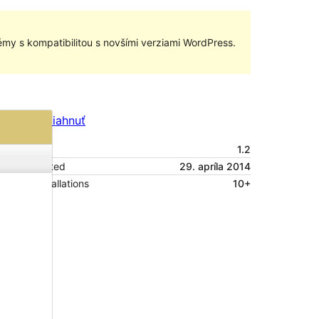
my s kompatibilitou s novšími verziami WordPress.
Náhľad
Stiahnuť
Verzia
1.2
Last updated
29. apríla 2014
Active installations
10+