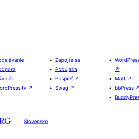
zdelávanie
Zapojte sa
WordPres
odpora
Podujatia
↗
ývojári
Prispieť
↗
Matt
↗
ordPress.tv
↗
Swag
↗
bbPress
BuddyPre
Slovensko