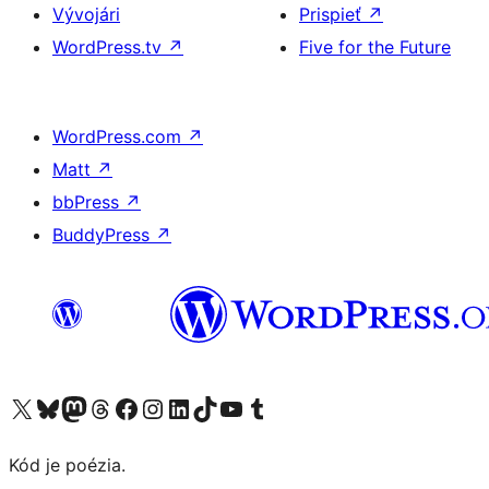
Vývojári
Prispieť
↗
WordPress.tv
↗
Five for the Future
WordPress.com
↗
Matt
↗
bbPress
↗
BuddyPress
↗
Navštívte náš účet na X (predtým Twitter)
Navštívte náš účet na platforme Bluesky
Navštívte náš účet na Mastodone
Navštívte náš účet na platforme Threads
Navštívte našu stránku na Facebooku
Navštívte náš účet Instagram
Navštívte náš účet LinkedIn
Navštívte náš účet na platforme TikTok
Navštívte náš kanál YouTube
Navštívte náš účet na platforme Tumblr
Kód je poézia.