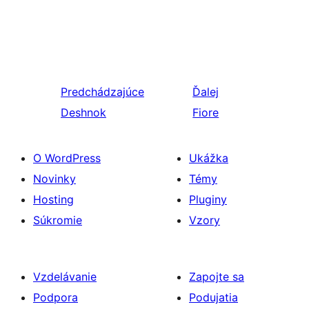
Predchádzajúce
Ďalej
Deshnok
Fiore
O WordPress
Ukážka
Novinky
Témy
Hosting
Pluginy
Súkromie
Vzory
Vzdelávanie
Zapojte sa
Podpora
Podujatia