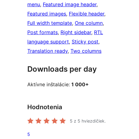
menu
, 
Featured image header
, 
Featured images
, 
Flexible header
, 
Full width template
, 
One column
, 
Post formats
, 
Right sidebar
, 
RTL
language support
, 
Sticky post
, 
Translation ready
, 
Two columns
Downloads per day
Aktívne inštalácie:
1 000+
Hodnotenia
5
z 5 hviezdičiek.
5