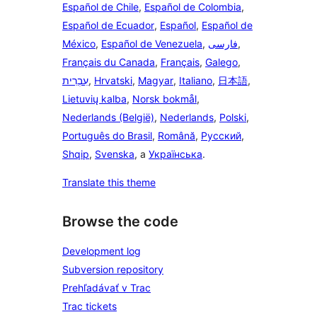
Español de Chile
,
Español de Colombia
,
Español de Ecuador
,
Español
,
Español de
México
,
Español de Venezuela
,
فارسی
,
Français du Canada
,
Français
,
Galego
,
עִבְרִית
,
Hrvatski
,
Magyar
,
Italiano
,
日本語
,
Lietuvių kalba
,
Norsk bokmål
,
Nederlands (België)
,
Nederlands
,
Polski
,
Português do Brasil
,
Română
,
Русский
,
Shqip
,
Svenska
, a
Українська
.
Translate this theme
Browse the code
Development log
Subversion repository
Prehľadávať v Trac
Trac tickets