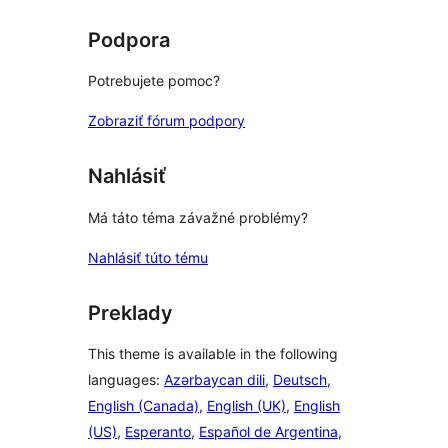
hviezdičkovým
hodnotením
Podpora
Potrebujete pomoc?
Zobraziť fórum podpory
Nahlásiť
Má táto téma závažné problémy?
Nahlásiť túto tému
Preklady
This theme is available in the following
languages:
Azərbaycan dili
,
Deutsch
,
English (Canada)
,
English (UK)
,
English
(US)
,
Esperanto
,
Español de Argentina
,