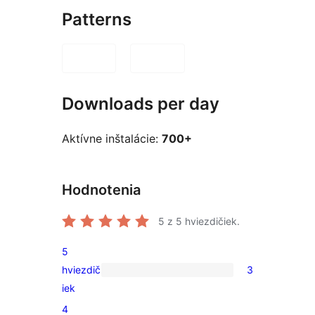
Patterns
Downloads per day
Aktívne inštalácie:
700+
Hodnotenia
5
z 5 hviezdičiek.
5
hviezdič
3
3
iek
recenzie
4
s