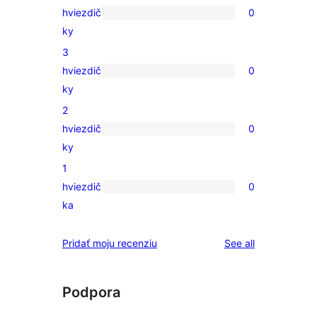
hviezdič
0
5-
0
ky
hviezdičkovým
recenzií
3
hodnotením
s
hviezdič
0
4-
0
ky
hviezdičkovým
recenzií
2
hodnotením
s
hviezdič
0
3-
0
ky
hviezdičkovým
recenzií
1
hodnotením
s
hviezdič
0
2-
0
ka
hviezdičkovým
recenzií
hodnotením
s
reviews
Pridať moju recenziu
See all
1-
hviezdičkovým
hodnotením
Podpora