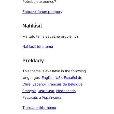
Potrebujete pomoc?
Zobraziť fórum podpory
Nahlásiť
Má táto téma závažné problémy?
Nahlásiť túto tému
Preklady
This theme is available in the following
languages:
English (US)
,
Español de
Chile
,
Español
,
Français de Belgique
,
Français
,
ພາສາລາວ
,
Nederlands
,
Русский
, a
Українська
.
Translate this theme