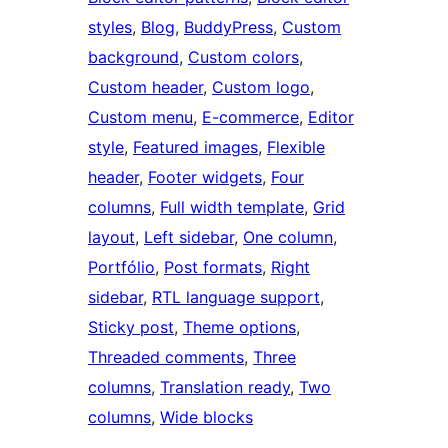
styles
, 
Blog
, 
BuddyPress
, 
Custom
background
, 
Custom colors
, 
Custom header
, 
Custom logo
, 
Custom menu
, 
E-commerce
, 
Editor
style
, 
Featured images
, 
Flexible
header
, 
Footer widgets
, 
Four
columns
, 
Full width template
, 
Grid
layout
, 
Left sidebar
, 
One column
, 
Portfólio
, 
Post formats
, 
Right
sidebar
, 
RTL language support
, 
Sticky post
, 
Theme options
, 
Threaded comments
, 
Three
columns
, 
Translation ready
, 
Two
columns
, 
Wide blocks