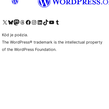
Navštívte náš účet na X (predtým Twitter)
Navštívte náš účet na platforme Bluesky
Navštívte náš účet na Mastodone
Navštívte náš účet na platforme Threads
Navštívte našu stránku na Facebooku
Navštívte náš účet Instagram
Navštívte náš účet LinkedIn
Navštívte náš účet na platforme TikTok
Navštívte náš kanál YouTube
Navštívte náš účet na platforme Tumblr
Kód je poézia.
The WordPress® trademark is the intellectual property
of the WordPress Foundation.