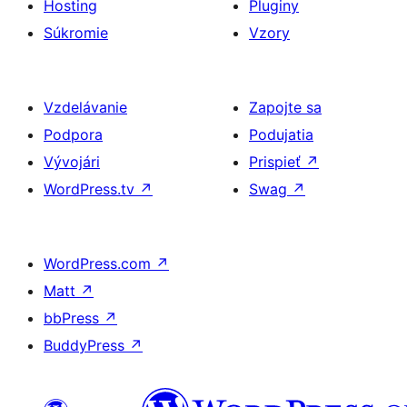
Hosting
Pluginy
Súkromie
Vzory
Vzdelávanie
Zapojte sa
Podpora
Podujatia
Vývojári
Prispieť
↗
WordPress.tv
↗
Swag
↗
WordPress.com
↗
Matt
↗
bbPress
↗
BuddyPress
↗