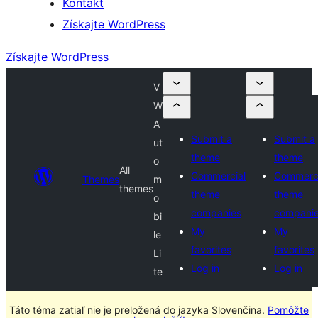
Kontakt
Získajte WordPress
Získajte WordPress
V
W
A
Submit a
Submit a
ut
theme
theme
o
All
Commercial
Commerci
Themes
m
themes
theme
theme
o
companies
compani
bi
My
My
le
favorites
favorites
Li
Log in
Log in
te
Táto téma zatiaľ nie je preložená do jazyka Slovenčina.
Pomôžte