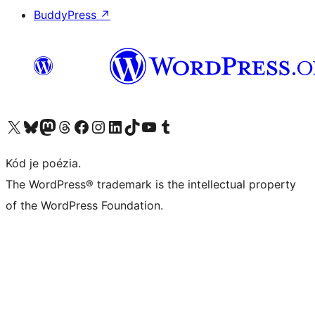
BuddyPress
↗
Navštívte náš účet na X (predtým Twitter)
Navštívte náš účet na platforme Bluesky
Navštívte náš účet na Mastodone
Navštívte náš účet na platforme Threads
Navštívte našu stránku na Facebooku
Navštívte náš účet Instagram
Navštívte náš účet LinkedIn
Navštívte náš účet na platforme TikTok
Navštívte náš kanál YouTube
Navštívte náš účet na platforme Tumblr
Kód je poézia.
The WordPress® trademark is the intellectual property
of the WordPress Foundation.