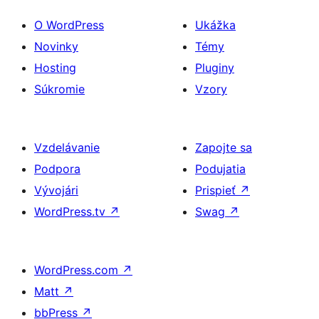
O WordPress
Ukážka
Novinky
Témy
Hosting
Pluginy
Súkromie
Vzory
Vzdelávanie
Zapojte sa
Podpora
Podujatia
Vývojári
Prispieť
↗
WordPress.tv
↗
Swag
↗
WordPress.com
↗
Matt
↗
bbPress
↗