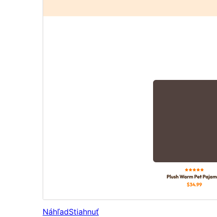
Náhľad
Stiahnuť