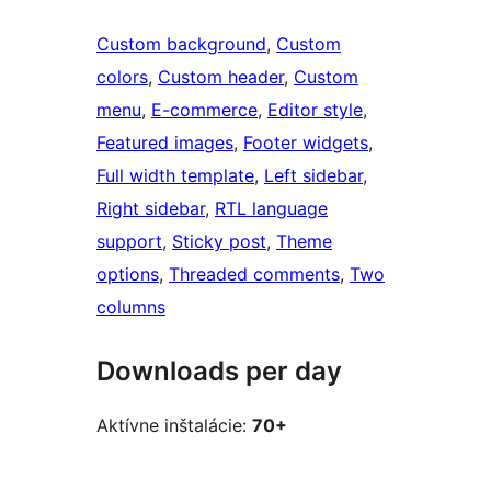
Custom background
, 
Custom
colors
, 
Custom header
, 
Custom
menu
, 
E-commerce
, 
Editor style
, 
Featured images
, 
Footer widgets
, 
Full width template
, 
Left sidebar
, 
Right sidebar
, 
RTL language
support
, 
Sticky post
, 
Theme
options
, 
Threaded comments
, 
Two
columns
Downloads per day
Aktívne inštalácie:
70+