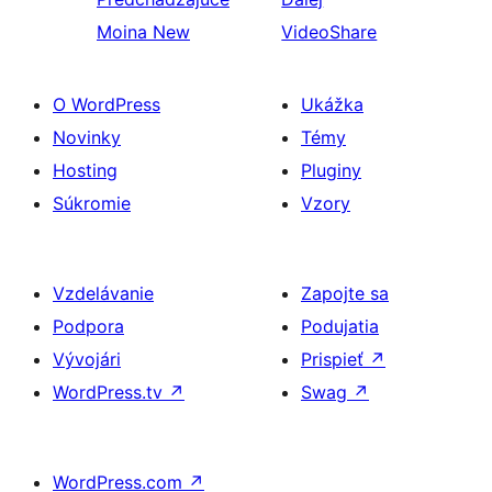
Moina New
VideoShare
O WordPress
Ukážka
Novinky
Témy
Hosting
Pluginy
Súkromie
Vzory
Vzdelávanie
Zapojte sa
Podpora
Podujatia
Vývojári
Prispieť
↗
WordPress.tv
↗
Swag
↗
WordPress.com
↗