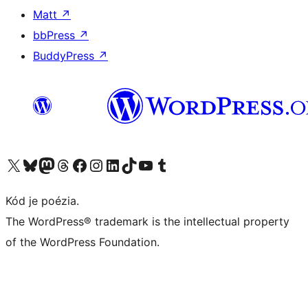
Matt
↗
bbPress
↗
BuddyPress
↗
Navštívte náš účet na X (predtým Twitter)
Navštívte náš účet na platforme Bluesky
Navštívte náš účet na Mastodone
Navštívte náš účet na platforme Threads
Navštívte našu stránku na Facebooku
Navštívte náš účet Instagram
Navštívte náš účet LinkedIn
Navštívte náš účet na platforme TikTok
Navštívte náš kanál YouTube
Navštívte náš účet na platforme Tumblr
Kód je poézia.
The WordPress® trademark is the intellectual property
of the WordPress Foundation.