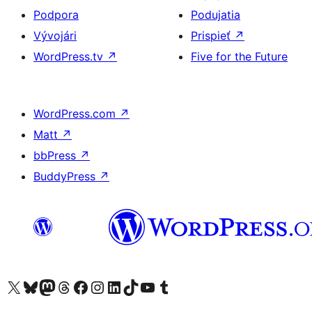
Podpora
Podujatia
Vývojári
Prispieť
↗
WordPress.tv
↗
Five for the Future
WordPress.com
↗
Matt
↗
bbPress
↗
BuddyPress
↗
Navštívte náš účet na X (predtým Twitter)
Navštívte náš účet na platforme Bluesky
Navštívte náš účet na Mastodone
Navštívte náš účet na platforme Threads
Navštívte našu stránku na Facebooku
Navštívte náš účet Instagram
Navštívte náš účet LinkedIn
Navštívte náš účet na platforme TikTok
Navštívte náš kanál YouTube
Navštívte náš účet na platforme Tumblr