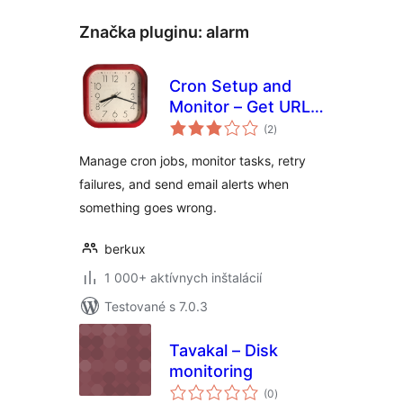
Značka pluginu:
alarm
Cron Setup and
Monitor – Get URL
celkové
Cron
(2
)
hodnotenie
Manage cron jobs, monitor tasks, retry
failures, and send email alerts when
something goes wrong.
berkux
1 000+ aktívnych inštalácií
Testované s 7.0.3
Tavakal – Disk
monitoring
celkové
(0
)
hodnotenie