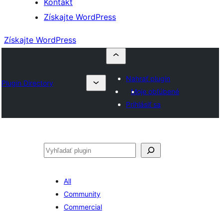
Kontakt
Získajte WordPress
Získajte WordPress
Nahrať plugin
Plugin Directory
Moje obľúbené
Prihlásiť sa
Hľadať
All
Community
Commercial