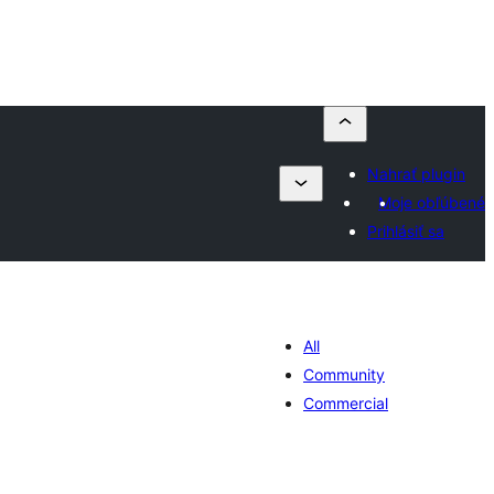
Nahrať plugin
Moje obľúbené
Prihlásiť sa
All
Community
Commercial