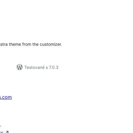
lkové
dnotenie
Astra theme from the customizer.
Testované s 7.0.3
s.com
↗
ss
↗