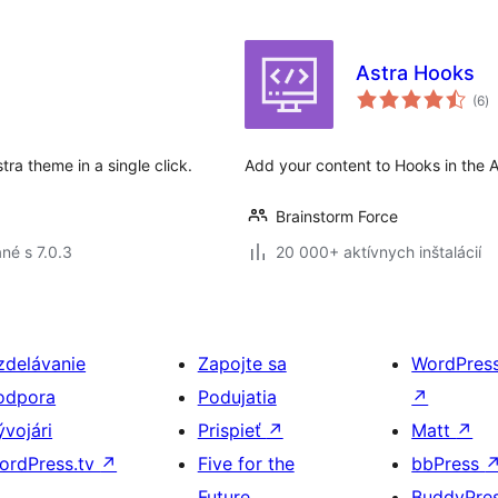
Astra Hooks
ce
(6
)
ho
tra theme in a single click.
Add your content to Hooks in the 
Brainstorm Force
né s 7.0.3
20 000+ aktívnych inštalácií
zdelávanie
Zapojte sa
WordPres
odpora
Podujatia
↗
ývojári
Prispieť
↗
Matt
↗
ordPress.tv
↗
Five for the
bbPress
Future
BuddyPre