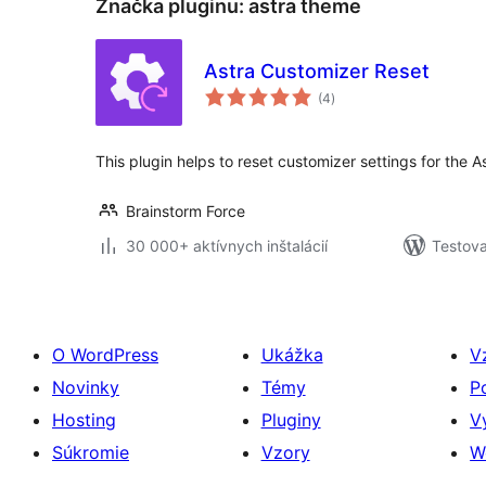
Značka pluginu:
astra theme
Astra Customizer Reset
celkové
(4
)
hodnotenie
This plugin helps to reset customizer settings for the As
Brainstorm Force
30 000+ aktívnych inštalácií
Testova
O WordPress
Ukážka
V
Novinky
Témy
P
Hosting
Pluginy
V
Súkromie
Vzory
W