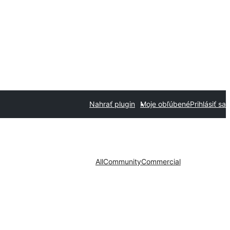
Nahrať plugin
Moje obľúbené
Prihlásiť sa
All
Community
Commercial