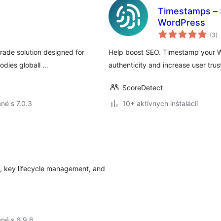
Timestamps – S
WordPress
c
(3
)
h
rade solution designed for
Help boost SEO. Timestamp your W
bodies globall …
authenticity and increase user trus
ScoreDetect
né s 7.0.3
10+ aktívnych inštalácií
s, key lifecycle management, and
né s 6.9.6