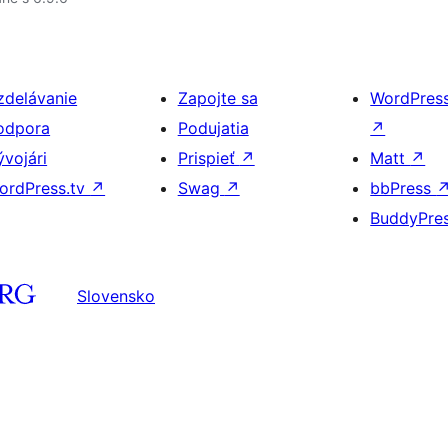
zdelávanie
Zapojte sa
WordPres
odpora
Podujatia
↗
ývojári
Prispieť
↗
Matt
↗
ordPress.tv
↗
Swag
↗
bbPress
BuddyPre
Slovensko