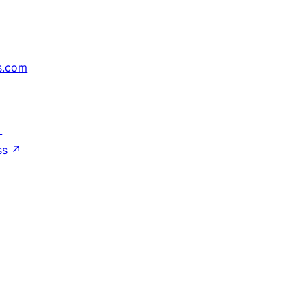
s.com
↗
ss
↗