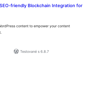
EO-friendly Blockchain Integration for
elkové
odnotenie
ordPress content to empower your content
t.
Testované s 6.8.7