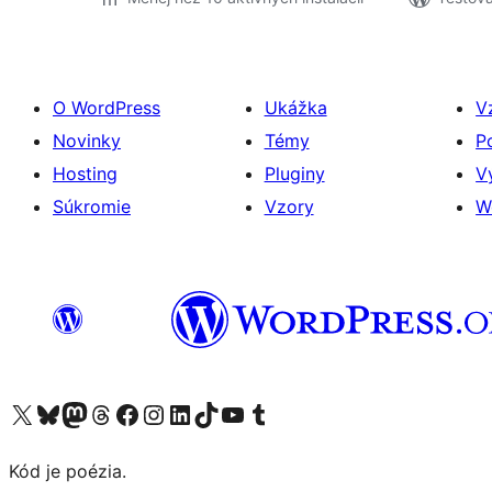
O WordPress
Ukážka
V
Novinky
Témy
P
Hosting
Pluginy
V
Súkromie
Vzory
W
Navštívte náš účet na X (predtým Twitter)
Navštívte náš účet na platforme Bluesky
Navštívte náš účet na Mastodone
Navštívte náš účet na platforme Threads
Navštívte našu stránku na Facebooku
Navštívte náš účet Instagram
Navštívte náš účet LinkedIn
Navštívte náš účet na platforme TikTok
Navštívte náš kanál YouTube
Navštívte náš účet na platforme Tumblr
Kód je poézia.