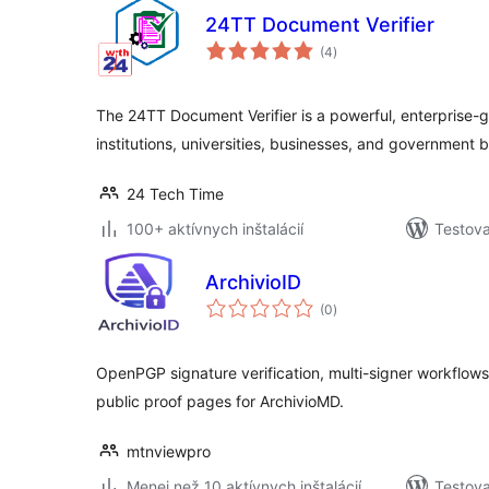
24TT Document Verifier
celkové
(4
)
hodnotenie
The 24TT Document Verifier is a powerful, enterprise-g
institutions, universities, businesses, and government 
24 Tech Time
100+ aktívnych inštalácií
Testova
ArchivioID
celkové
(0
)
hodnotenie
OpenPGP signature verification, multi-signer workflow
public proof pages for ArchivioMD.
mtnviewpro
Menej než 10 aktívnych inštalácií
Testova