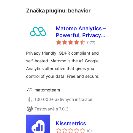
Značka pluginu:
behavior
Matomo Analytics –
Powerful, Privacy-
celkové
First Insights for
(177
)
hodnotenie
WordPress
Privacy friendly, GDPR compliant and
self-hosted. Matomo is the #1 Google
Analytics alternative that gives you
control of your data. Free and secure.
matomoteam
100 000+ aktívnych inštalácií
Testované s 7.0.3
Kissmetrics
celkové
(0
)
hodnotenie