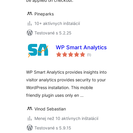
be applied on checkout.
Pineparks
10+ aktívnych inštalácií
Testované s 5.2.25
WP Smart Analytics
celkové
(1
)
hodnotenie
WP Smart Analytics provides insights into
visitor analytics provides security to your
WordPress installation. This mobile
friendly plugin uses only en …
Vinod Sebastian
Menej než 10 aktívnych inštalácií
Testované s 5.9.15