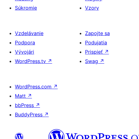
Súkromie
Vzory
Vzdelávanie
Zapojte sa
Podpora
Podujatia
Vývojári
Prispieť
↗
WordPress.tv
↗
Swag
↗
WordPress.com
↗
Matt
↗
bbPress
↗
BuddyPress
↗