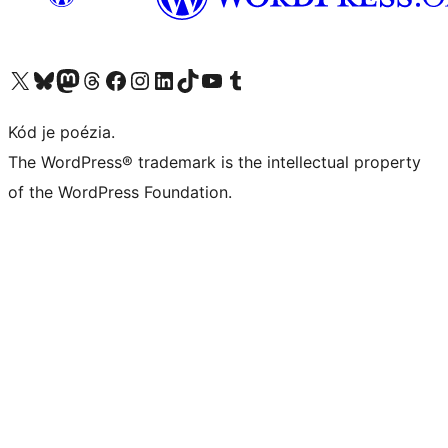
Navštívte náš účet na X (predtým Twitter)
Navštívte náš účet na platforme Bluesky
Navštívte náš účet na Mastodone
Navštívte náš účet na platforme Threads
Navštívte našu stránku na Facebooku
Navštívte náš účet Instagram
Navštívte náš účet LinkedIn
Navštívte náš účet na platforme TikTok
Navštívte náš kanál YouTube
Navštívte náš účet na platforme Tumblr
Kód je poézia.
The WordPress® trademark is the intellectual property
of the WordPress Foundation.