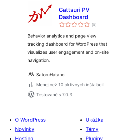
Gattsuri PV
Dashboard
celkové
(0
)
hodnotenie
Behavior analytics and page view
tracking dashboard for WordPress that
visualizes user engagement and on-site
navigation.
SatoruHatano
Menej než 10 aktívnych inštalácií
Testované s 7.0.3
O WordPress
Ukážka
Novinky
Témy
Hosting
Pluginy