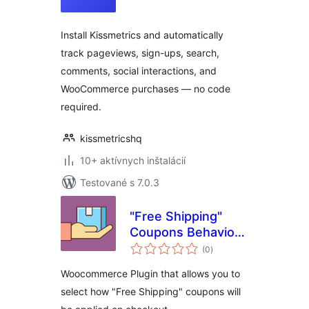
Install Kissmetrics and automatically
track pageviews, sign-ups, search,
comments, social interactions, and
WooCommerce purchases — no code
required.
kissmetricshq
10+ aktívnych inštalácií
Testované s 7.0.3
"Free Shipping"
Coupons Behavior
celkové
for WooCommerce
(0
)
hodnotenie
Woocommerce Plugin that allows you to
select how "Free Shipping" coupons will