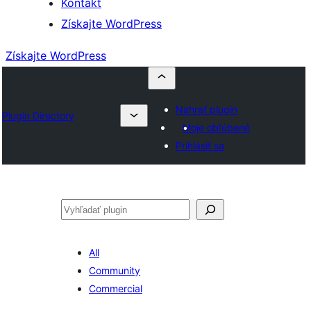
Kontakt
Získajte WordPress
Získajte WordPress
Nahrať plugin
Plugin Directory
Moje obľúbené
Prihlásiť sa
Hľadať
All
Community
Commercial