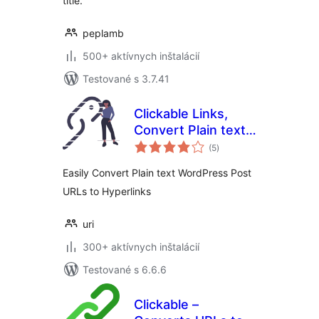
title.
peplamb
500+ aktívnych inštalácií
Testované s 3.7.41
Clickable Links,
Convert Plain text
celkové
Post URLs to
(5
)
hodnotenie
Hyperlinks
Easily Convert Plain text WordPress Post
URLs to Hyperlinks
uri
300+ aktívnych inštalácií
Testované s 6.6.6
Clickable –