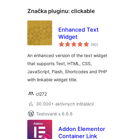
Značka pluginu:
clickable
Enhanced Text
Widget
celkové
(50
)
hodnotenie
An enhanced version of the text widget
that supports Text, HTML, CSS,
JavaScript, Flash, Shortcodes and PHP
with linkable widget title.
cl272
30 000+ aktívnych inštalácií
Testované s 6.6.6
Addon Elementor
Container Link