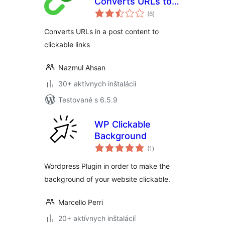
Converts URLs to
celkové
clickable links
(6
)
hodnotenie
Converts URLs in a post content to
clickable links
Nazmul Ahsan
30+ aktívnych inštalácií
Testované s 6.5.9
WP Clickable
Background
celkové
(1
)
hodnotenie
Wordpress Plugin in order to make the
background of your website clickable.
Marcello Perri
20+ aktívnych inštalácií