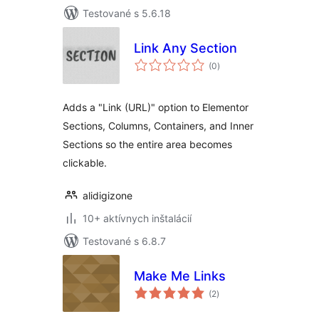
Testované s 5.6.18
Link Any Section
celkové
(0
)
hodnotenie
Adds a "Link (URL)" option to Elementor
Sections, Columns, Containers, and Inner
Sections so the entire area becomes
clickable.
alidigizone
10+ aktívnych inštalácií
Testované s 6.8.7
Make Me Links
celkové
(2
)
hodnotenie