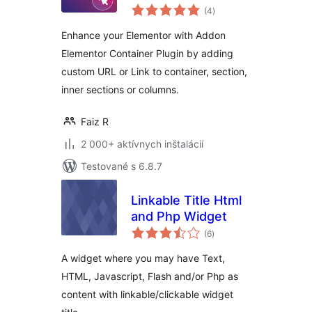
celkové
(4
)
hodnotenie
Enhance your Elementor with Addon
Elementor Container Plugin by adding
custom URL or Link to container, section,
inner sections or columns.
Faiz R
2 000+ aktívnych inštalácií
Testované s 6.8.7
Linkable Title Html
and Php Widget
celkové
(6
)
hodnotenie
A widget where you may have Text,
HTML, Javascript, Flash and/or Php as
content with linkable/clickable widget