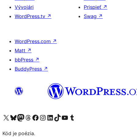
Vývojári
Prispieť
↗
WordPress.tv
↗
Swag
↗
WordPress.com
↗
Matt
↗
bbPress
↗
BuddyPress
↗
Navštívte náš účet na X (predtým Twitter)
Navštívte náš účet na platforme Bluesky
Navštívte náš účet na Mastodone
Navštívte náš účet na platforme Threads
Navštívte našu stránku na Facebooku
Navštívte náš účet Instagram
Navštívte náš účet LinkedIn
Navštívte náš účet na platforme TikTok
Navštívte náš kanál YouTube
Navštívte náš účet na platforme Tumblr
Kód je poézia.