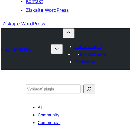
Kontakt
Získajte WordPress
Získajte WordPress
Nahrať plugin
Plugin Directory
Moje obľúbené
Prihlásiť sa
Hľadať
All
Community
Commercial