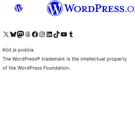
Navštívte náš účet na X (predtým Twitter)
Navštívte náš účet na platforme Bluesky
Navštívte náš účet na Mastodone
Navštívte náš účet na platforme Threads
Navštívte našu stránku na Facebooku
Navštívte náš účet Instagram
Navštívte náš účet LinkedIn
Navštívte náš účet na platforme TikTok
Navštívte náš kanál YouTube
Navštívte náš účet na platforme Tumblr
Kód je poézia.
The WordPress® trademark is the intellectual property
of the WordPress Foundation.