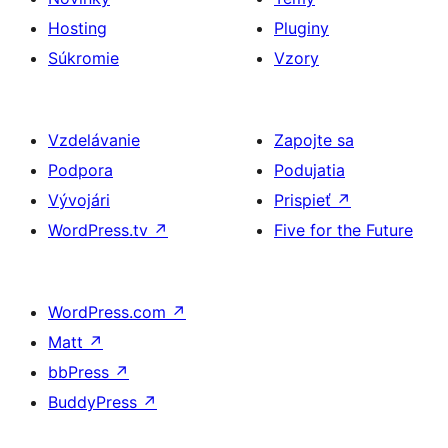
Hosting
Pluginy
Súkromie
Vzory
Vzdelávanie
Zapojte sa
Podpora
Podujatia
Vývojári
Prispieť
↗
WordPress.tv
↗
Five for the Future
WordPress.com
↗
Matt
↗
bbPress
↗
BuddyPress
↗