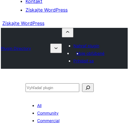
Kontakt
Získajte WordPress
Získajte WordPress
Nahrať plugin
Plugin Directory
Moje obľúbené
Prihlásiť sa
Hľadať
All
Community
Commercial