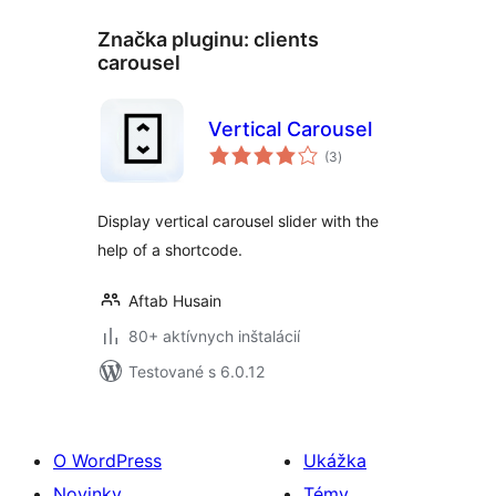
Značka pluginu:
clients
carousel
Vertical Carousel
celkové
(3
)
hodnotenie
Display vertical carousel slider with the
help of a shortcode.
Aftab Husain
80+ aktívnych inštalácií
Testované s 6.0.12
O WordPress
Ukážka
Novinky
Témy