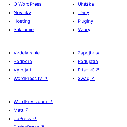
O WordPress
Ukážka
Novinky
Témy
Hosting
Pluginy
Súkromie
Vzory
Vzdelávanie
Zapojte sa
Podpora
Podujatia
Vývojári
Prispieť
↗
WordPress.tv
↗
Swag
↗
WordPress.com
↗
Matt
↗
bbPress
↗