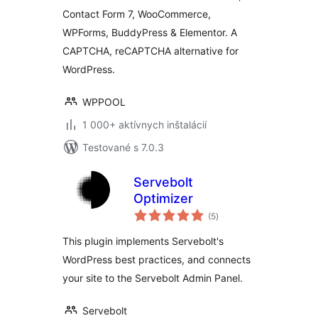
Turnstile for
Contact Form 7, WooCommerce,
Contact Form 7,
WPForms, BuddyPress & Elementor. A
WPForms,
BuddyPress,
CAPTCHA, reCAPTCHA alternative for
Elementor
WordPress.
WPPOOL
1 000+ aktívnych inštalácií
Testované s 7.0.3
Servebolt
Optimizer
celkové
(5
)
hodnotenie
This plugin implements Servebolt's
WordPress best practices, and connects
your site to the Servebolt Admin Panel.
Servebolt