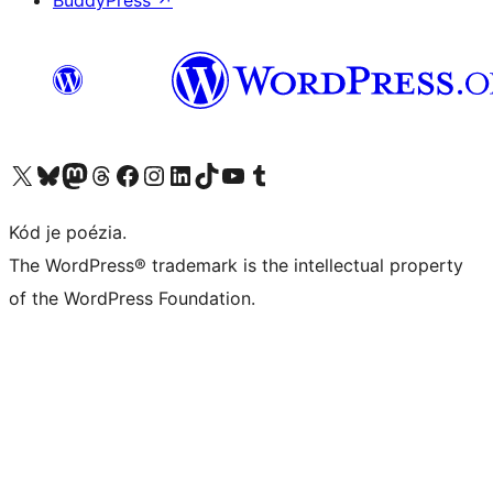
BuddyPress
↗
Navštívte náš účet na X (predtým Twitter)
Navštívte náš účet na platforme Bluesky
Navštívte náš účet na Mastodone
Navštívte náš účet na platforme Threads
Navštívte našu stránku na Facebooku
Navštívte náš účet Instagram
Navštívte náš účet LinkedIn
Navštívte náš účet na platforme TikTok
Navštívte náš kanál YouTube
Navštívte náš účet na platforme Tumblr
Kód je poézia.
The WordPress® trademark is the intellectual property
of the WordPress Foundation.