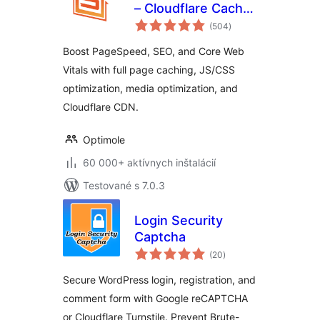
– Cloudflare Cache,
celkové
Page Speed & Core
(504
)
hodnotenie
Web Vitals
Boost PageSpeed, SEO, and Core Web
Vitals with full page caching, JS/CSS
optimization, media optimization, and
Cloudflare CDN.
Optimole
60 000+ aktívnych inštalácií
Testované s 7.0.3
Login Security
Captcha
celkové
(20
)
hodnotenie
Secure WordPress login, registration, and
comment form with Google reCAPTCHA
or Cloudflare Turnstile. Prevent Brute-