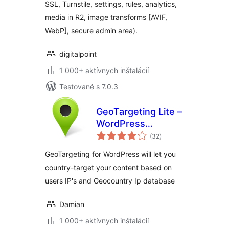
SSL, Turnstile, settings, rules, analytics,
media in R2, image transforms [AVIF,
WebP], secure admin area).
digitalpoint
1 000+ aktívnych inštalácií
Testované s 7.0.3
GeoTargeting Lite –
WordPress
celkové
Geolocation
(32
)
hodnotenie
GeoTargeting for WordPress will let you
country-target your content based on
users IP's and Geocountry Ip database
Damian
1 000+ aktívnych inštalácií