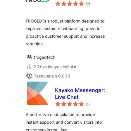
celkové
(2
)
hodnotenie
FROGED is a robust platform designed to
improve customer onboarding, provide
proactive customer support and increase
retention.
frogedtech
30+ aktívnych inštalácií
Testované s 6.0.13
Kayako Messenger:
Live Chat
celkové
(1
)
hodnotenie
A better live chat solution to provide
instant support and convert visitors into
customers in real time.