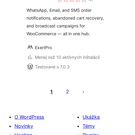
hodnotenie
WooCommerce
WhatsApp, Email, and SMS order
notifications, abandoned cart recovery,
and broadcast campaigns for
WooCommerce — all in one hub.
ExertPro
Menej než 10 aktívnych inštalácií
Testované s 7.0.3
Stránkovanie
príspevkov
1
2
O WordPress
Ukážka
Novinky
Témy