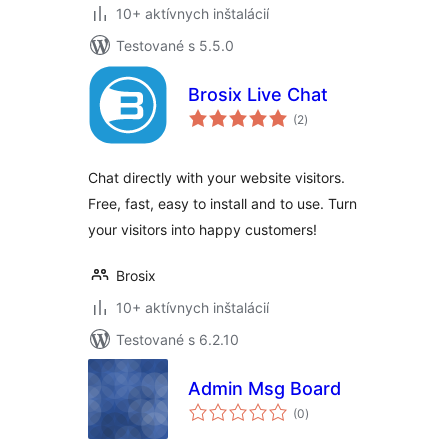
10+ aktívnych inštalácií
Testované s 5.5.0
Brosix Live Chat
celkové
(2
)
hodnotenie
Chat directly with your website visitors.
Free, fast, easy to install and to use. Turn
your visitors into happy customers!
Brosix
10+ aktívnych inštalácií
Testované s 6.2.10
Admin Msg Board
celkové
(0
)
hodnotenie