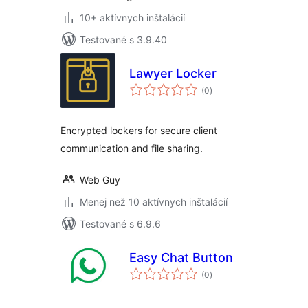
10+ aktívnych inštalácií
Testované s 3.9.40
Lawyer Locker
celkové
(0
)
hodnotenie
Encrypted lockers for secure client
communication and file sharing.
Web Guy
Menej než 10 aktívnych inštalácií
Testované s 6.9.6
Easy Chat Button
celkové
(0
)
hodnotenie