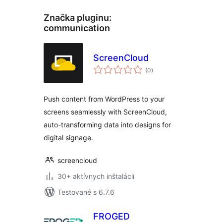
Značka pluginu:
communication
ScreenCloud
celkové
(0
)
hodnotenie
Push content from WordPress to your
screens seamlessly with ScreenCloud,
auto-transforming data into designs for
digital signage.
screencloud
30+ aktívnych inštalácií
Testované s 6.7.6
FROGED