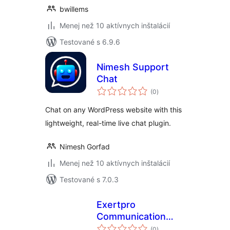
bwillems
Menej než 10 aktívnych inštalácií
Testované s 6.9.6
Nimesh Support
Chat
celkové
(0
)
hodnotenie
Chat on any WordPress website with this
lightweight, real-time live chat plugin.
Nimesh Gorfad
Menej než 10 aktívnych inštalácií
Testované s 7.0.3
Exertpro
Communication
celkové
Hub for
(0
)