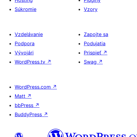
Hosting
Pluginy
Súkromie
Vzory
Vzdelávanie
Zapojte sa
Podpora
Podujatia
Vývojári
Prispieť
↗
WordPress.tv
↗
Swag
↗
WordPress.com
↗
Matt
↗
bbPress
↗
BuddyPress
↗