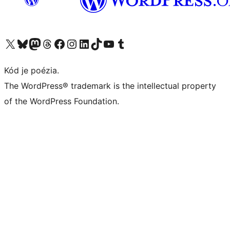
Navštívte náš účet na X (predtým Twitter)
Navštívte náš účet na platforme Bluesky
Navštívte náš účet na Mastodone
Navštívte náš účet na platforme Threads
Navštívte našu stránku na Facebooku
Navštívte náš účet Instagram
Navštívte náš účet LinkedIn
Navštívte náš účet na platforme TikTok
Navštívte náš kanál YouTube
Navštívte náš účet na platforme Tumblr
Kód je poézia.
The WordPress® trademark is the intellectual property
of the WordPress Foundation.