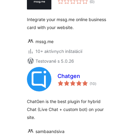
(0
)
hodnotenie
Integrate your mssg.me online business
card with your website.
mssg.me
10+ aktívnych inštalácií
Testované s 5.0.26
Chatgen
celkové
(10
)
hodnotenie
ChatGen is the best plugin for hybrid
Chat (Live Chat + custom bot) on your
site.
sambaandsiva