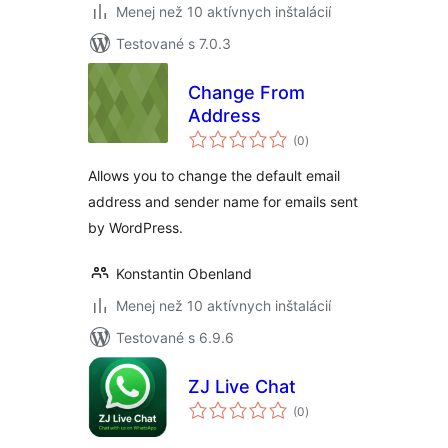
Menej než 10 aktívnych inštalácií
Testované s 7.0.3
Change From
Address
celkové
(0
)
hodnotenie
Allows you to change the default email
address and sender name for emails sent
by WordPress.
Konstantin Obenland
Menej než 10 aktívnych inštalácií
Testované s 6.9.6
ZJ Live Chat
celkové
(0
)
hodnotenie