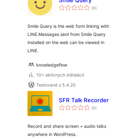
Smile Query
celkové
(0
)
hodnotenie
Smile Query is the web form linking with
LINE.Messages sent from Smile Query
installed on the web can be viewed in
LINE.
knowledgeflow
10+ aktívnych inštalácií
Testované s 5.4.20
SFR Talk Recorder
celkové
(0
)
hodnotenie
Record and share screen + audio talks
anywhere in WordPress.