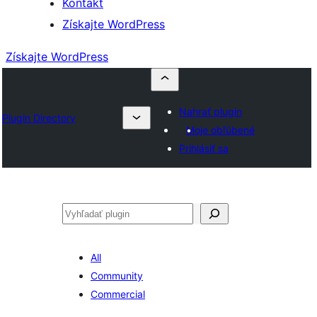
Kontakt
Získajte WordPress
Získajte WordPress
Nahrať plugin
Plugin Directory
Moje obľúbené
Prihlásiť sa
Hľadať
All
Community
Commercial