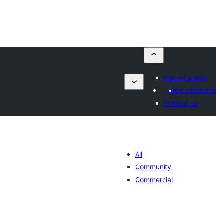
Nahrať plugin
Moje obľúbené
Prihlásiť sa
All
Community
Commercial