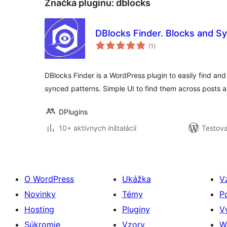
Značka pluginu:
dblocks
DBlocks Finder. Blocks and S
celkové
(1
)
hodnotenie
DBlocks Finder is a WordPress plugin to easily find 
synced patterns. Simple UI to find them across posts 
DPlugins
10+ aktívnych inštalácií
Testova
O WordPress
Ukážka
V
Novinky
Témy
P
Hosting
Pluginy
V
Súkromie
Vzory
W