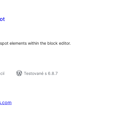
ot
elkové
odnotenie
pot elements within the block editor.
cií
Testované s 6.8.7
s.com
↗