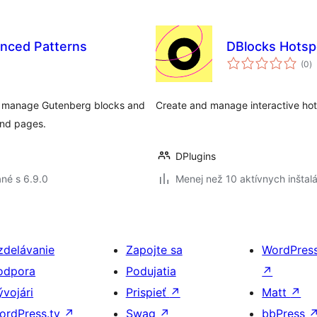
ynced Patterns
DBlocks Hotsp
c
(0
)
h
and manage Gutenberg blocks and
Create and manage interactive hots
and pages.
DPlugins
né s 6.9.0
Menej než 10 aktívnych inštalá
zdelávanie
Zapojte sa
WordPres
odpora
Podujatia
↗
ývojári
Prispieť
↗
Matt
↗
ordPress.tv
↗
Swag
↗
bbPress