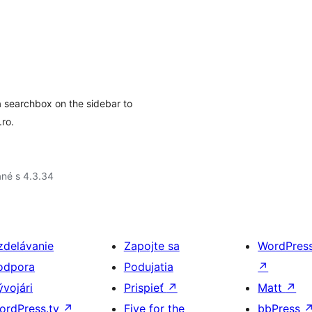
 searchbox on the sidebar to
.ro.
né s 4.3.34
zdelávanie
Zapojte sa
WordPres
odpora
Podujatia
↗
ývojári
Prispieť
↗
Matt
↗
ordPress.tv
↗
Five for the
bbPress