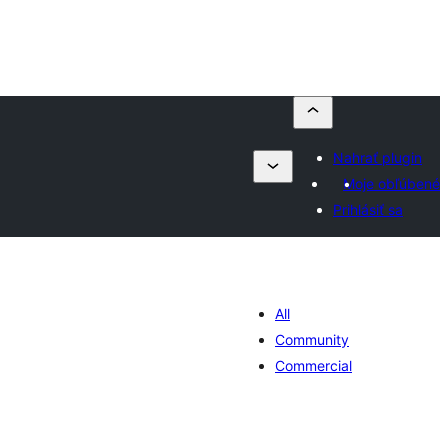
Nahrať plugin
Moje obľúbené
Prihlásiť sa
All
Community
Commercial