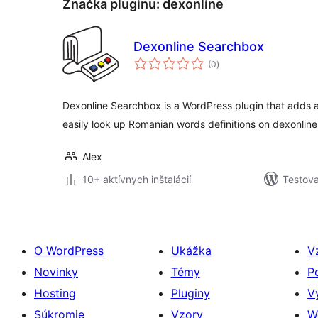
Značka pluginu:
dexonline
Dexonline Searchbox
celkové
(0
)
hodnotenie
Dexonline Searchbox is a WordPress plugin that adds a
easily look up Romanian words definitions on dexonline
Alex
10+ aktívnych inštalácií
Testova
O WordPress
Ukážka
V
Novinky
Témy
P
Hosting
Pluginy
V
Súkromie
Vzory
W