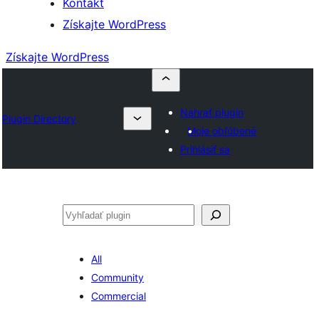
Kontakt
Získajte WordPress
Získajte WordPress
Nahrať plugin
Plugin Directory
Moje obľúbené
Prihlásiť sa
Hľadať
All
Community
Commercial