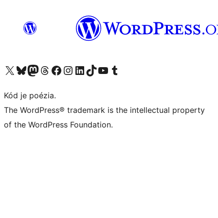
Navštívte náš účet na X (predtým Twitter)
Navštívte náš účet na platforme Bluesky
Navštívte náš účet na Mastodone
Navštívte náš účet na platforme Threads
Navštívte našu stránku na Facebooku
Navštívte náš účet Instagram
Navštívte náš účet LinkedIn
Navštívte náš účet na platforme TikTok
Navštívte náš kanál YouTube
Navštívte náš účet na platforme Tumblr
Kód je poézia.
The WordPress® trademark is the intellectual property
of the WordPress Foundation.