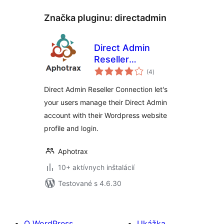
Značka pluginu:
directadmin
Direct Admin
Reseller
celkové
Connection
(4
)
hodnotenie
Direct Admin Reseller Connection let's
your users manage their Direct Admin
account with their Wordpress website
profile and login.
Aphotrax
10+ aktívnych inštalácií
Testované s 4.6.30
O WordPress
Ukážka