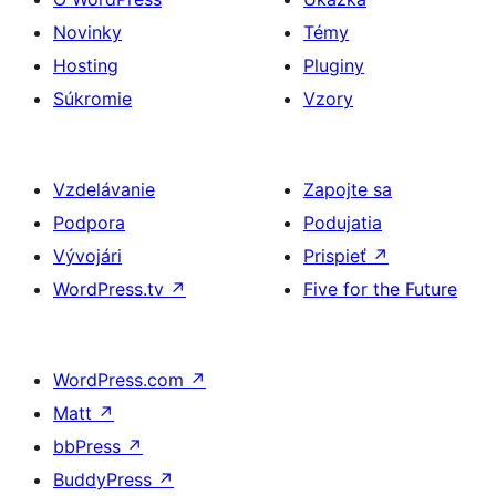
Novinky
Témy
Hosting
Pluginy
Súkromie
Vzory
Vzdelávanie
Zapojte sa
Podpora
Podujatia
Vývojári
Prispieť
↗
WordPress.tv
↗
Five for the Future
WordPress.com
↗
Matt
↗
bbPress
↗
BuddyPress
↗