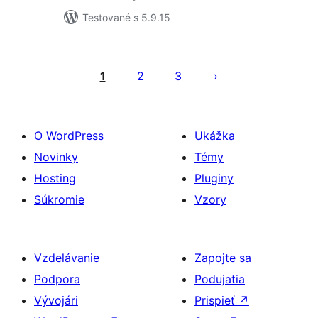
Testované s 5.9.15
Stránkovanie
príspevkov
1
2
3
O WordPress
Ukážka
Novinky
Témy
Hosting
Pluginy
Súkromie
Vzory
Vzdelávanie
Zapojte sa
Podpora
Podujatia
Vývojári
Prispieť
↗