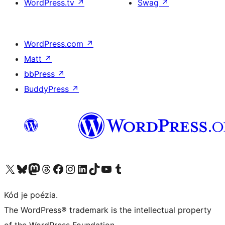
WordPress.tv
↗
Swag
↗
WordPress.com
↗
Matt
↗
bbPress
↗
BuddyPress
↗
Navštívte náš účet na X (predtým Twitter)
Navštívte náš účet na platforme Bluesky
Navštívte náš účet na Mastodone
Navštívte náš účet na platforme Threads
Navštívte našu stránku na Facebooku
Navštívte náš účet Instagram
Navštívte náš účet LinkedIn
Navštívte náš účet na platforme TikTok
Navštívte náš kanál YouTube
Navštívte náš účet na platforme Tumblr
Kód je poézia.
The WordPress® trademark is the intellectual property