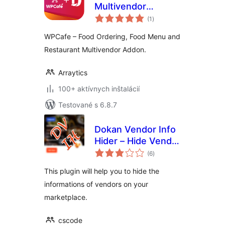
Multivendor
celkové
Restaurant Addon
(1
)
hodnotenie
for Dokan
WPCafe – Food Ordering, Food Menu and
Restaurant Multivendor Addon.
Arraytics
100+ aktívnych inštalácií
Testované s 6.8.7
Dokan Vendor Info
Hider – Hide Vendor
celkové
info from Store-list
(6
)
hodnotenie
and store page
This plugin will help you to hide the
informations of vendors on your
marketplace.
cscode