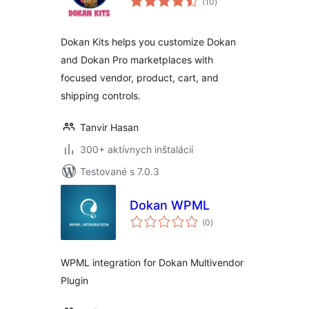
(10
)
hodnotenie
Dokan Kits helps you customize Dokan
and Dokan Pro marketplaces with
focused vendor, product, cart, and
shipping controls.
Tanvir Hasan
300+ aktívnych inštalácií
Testované s 7.0.3
Dokan WPML
celkové
(0
)
hodnotenie
WPML integration for Dokan Multivendor
Plugin