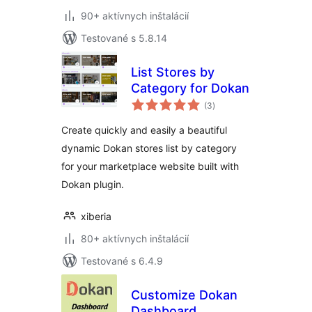
90+ aktívnych inštalácií
Testované s 5.8.14
List Stores by
Category for Dokan
celkové
(3
)
hodnotenie
Create quickly and easily a beautiful
dynamic Dokan stores list by category
for your marketplace website built with
Dokan plugin.
xiberia
80+ aktívnych inštalácií
Testované s 6.4.9
Customize Dokan
Dashboard