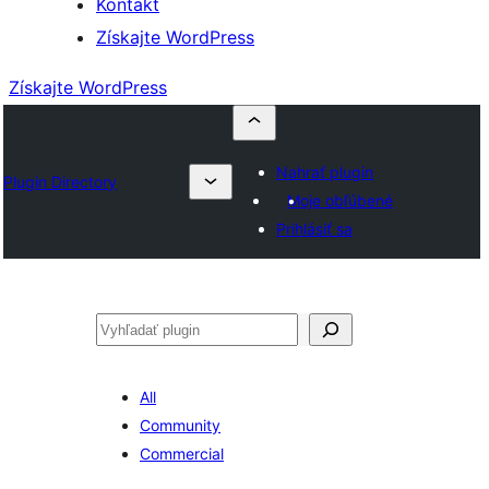
Kontakt
Získajte WordPress
Získajte WordPress
Nahrať plugin
Plugin Directory
Moje obľúbené
Prihlásiť sa
Hľadať
All
Community
Commercial