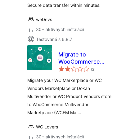
Secure data transfer within minutes.
weDevs
30+ aktívnych inštalácií
Testované s 6.8.7
Migrate to
WooCommerce
celkové
Multivendor
(2
)
hodnotenie
Marketplace
Migrate your WC Markerplace or WC
Vendors Marketplace or Dokan
Multivendor or WC Product Vendors store
to WooCommerce Multivendor
Marketplace (WCFM Ma …
WC Lovers
30+ aktívnych inštalácií