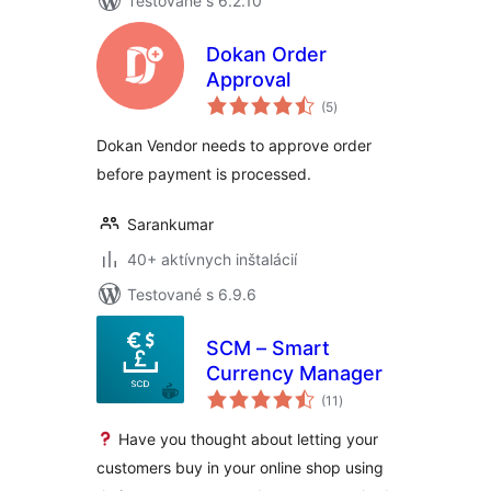
Testované s 6.2.10
Dokan Order
Approval
celkové
(5
)
hodnotenie
Dokan Vendor needs to approve order
before payment is processed.
Sarankumar
40+ aktívnych inštalácií
Testované s 6.9.6
SCM – Smart
Currency Manager
celkové
(11
)
hodnotenie
Have you thought about letting your
customers buy in your online shop using