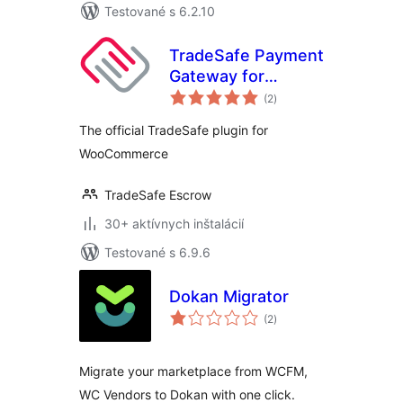
Testované s 6.2.10
TradeSafe Payment
Gateway for
celkové
WooCommerce
(2
)
hodnotenie
The official TradeSafe plugin for
WooCommerce
TradeSafe Escrow
30+ aktívnych inštalácií
Testované s 6.9.6
Dokan Migrator
celkové
(2
)
hodnotenie
Migrate your marketplace from WCFM,
WC Vendors to Dokan with one click.