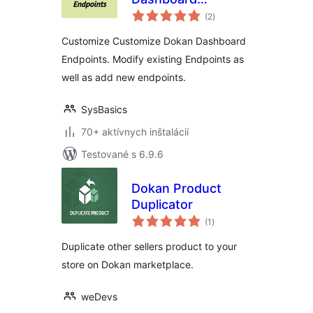
celkové
Endpoints
(2
)
hodnotenie
Customize Customize Dokan Dashboard
Endpoints. Modify existing Endpoints as
well as add new endpoints.
SysBasics
70+ aktívnych inštalácií
Testované s 6.9.6
Dokan Product
Duplicator
celkové
(1
)
hodnotenie
Duplicate other sellers product to your
store on Dokan marketplace.
weDevs