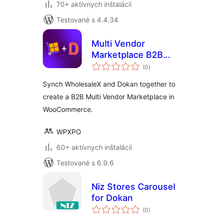
70+ aktívnych inštalácií
Testované s 4.4.34
Multi Vendor
Marketplace B2B
celkové
for WholesaleX
(0
)
hodnotenie
Dokan
Synch WholesaleX and Dokan together to
create a B2B Multi Vendor Marketplace in
WooCommerce.
WPXPO
60+ aktívnych inštalácií
Testované s 6.9.6
Niz Stores Carousel
for Dokan
celkové
(0
)
hodnotenie