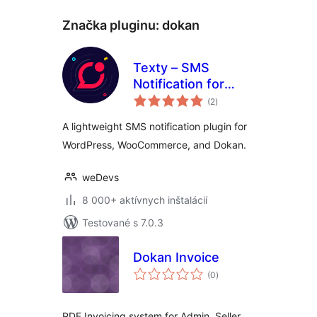
Značka pluginu:
dokan
Texty – SMS
Notification for
celkové
WordPress,
(2
)
hodnotenie
WooCommerce,
A lightweight SMS notification plugin for
Dokan and more
WordPress, WooCommerce, and Dokan.
weDevs
8 000+ aktívnych inštalácií
Testované s 7.0.3
Dokan Invoice
celkové
(0
)
hodnotenie
PDF Invoicing system for Admin, Seller