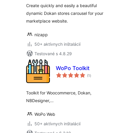
Create quickly and easily a beautiful
dynamic Dokan stores carousel for your
marketplace website.
nizapp
50+ aktívnych inštalácií
Testované s 4.8.29
WoPo Toolkit
celkové
(1
)
hodnotenie
Toolkit for Woocommerce, Dokan,
NBDesigner,…
WoPo Web
50+ aktívnych inštalácií