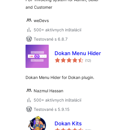
and Customer
weDevs
500+ aktívnych inštalácií
Testované s 6.8.7
Dokan Menu Hider
celkové
(12
)
hodnotenie
Dokan Menu Hider for Dokan plugin.
Nazmul Hassan
500+ aktívnych inštalácií
Testované s 5.9.15
Dokan Kits
celkové