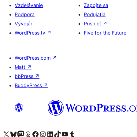
Vzdelávanie
Zapojte sa
Podpora
Podujatia
Vývojári
Prispieť
↗
WordPress.tv
↗
Five for the Future
WordPress.com
↗
Matt
↗
bbPress
↗
BuddyPress
↗
Navštívte náš účet na X (predtým Twitter)
Navštívte náš účet na platforme Bluesky
Navštívte náš účet na Mastodone
Navštívte náš účet na platforme Threads
Navštívte našu stránku na Facebooku
Navštívte náš účet Instagram
Navštívte náš účet LinkedIn
Navštívte náš účet na platforme TikTok
Navštívte náš kanál YouTube
Navštívte náš účet na platforme Tumblr