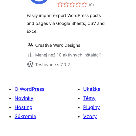
celkové
Export Posts and
(0
)
hodnotenie
Pages
Easily import export WordPress posts
and pages via Google Sheets, CSV and
Excel.
Creative Werk Designs
Menej než 10 aktívnych inštalácií
Testované s 7.0.2
O WordPress
Ukážka
Novinky
Témy
Hosting
Pluginy
Súkromie
Vzory