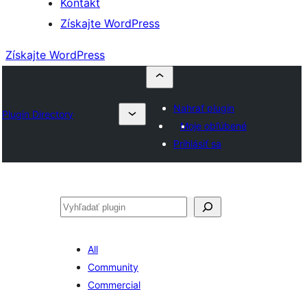
Kontakt
Získajte WordPress
Získajte WordPress
Nahrať plugin
Plugin Directory
Moje obľúbené
Prihlásiť sa
Hľadať
All
Community
Commercial