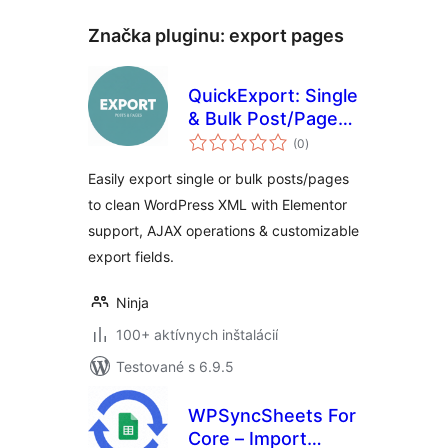
Značka pluginu:
export pages
QuickExport: Single
& Bulk Post/Page
celkové
Exporter
(0
)
hodnotenie
Easily export single or bulk posts/pages
to clean WordPress XML with Elementor
support, AJAX operations & customizable
export fields.
Ninja
100+ aktívnych inštalácií
Testované s 6.9.5
WPSyncSheets For
Core – Import