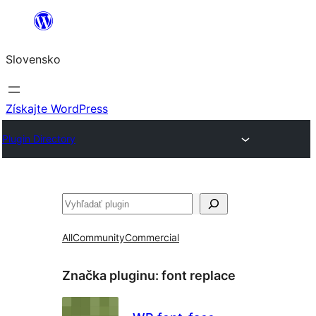
Prejsť
na
Slovensko
obsah
Získajte WordPress
Plugin Directory
Hľadať
All
Community
Commercial
Značka pluginu:
font replace