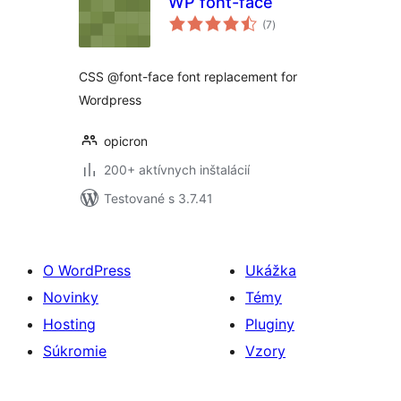
WP font-face
celkové
(7
)
hodnotenie
CSS @font-face font replacement for
Wordpress
opicron
200+ aktívnych inštalácií
Testované s 3.7.41
O WordPress
Ukážka
Novinky
Témy
Hosting
Pluginy
Súkromie
Vzory