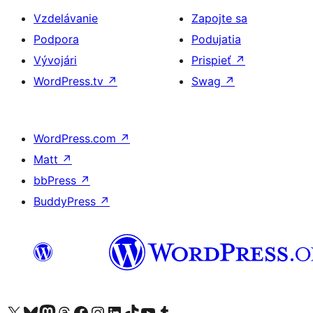
Vzdelávanie
Zapojte sa
Podpora
Podujatia
Vývojári
Prispieť
↗
WordPress.tv
↗
Swag
↗
WordPress.com
↗
Matt
↗
bbPress
↗
BuddyPress
↗
Navštívte náš účet na X (predtým Twitter)
Navštívte náš účet na platforme Bluesky
Navštívte náš účet na Mastodone
Navštívte náš účet na platforme Threads
Navštívte našu stránku na Facebooku
Navštívte náš účet Instagram
Navštívte náš účet LinkedIn
Navštívte náš účet na platforme TikTok
Navštívte náš kanál YouTube
Navštívte náš účet na platforme Tumblr