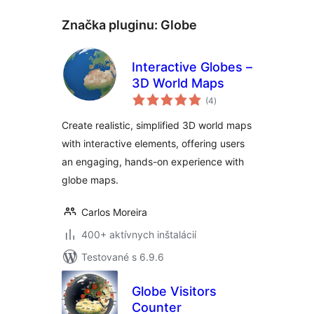
Značka pluginu:
Globe
Interactive Globes –
3D World Maps
celkové
(4
)
hodnotenie
Create realistic, simplified 3D world maps
with interactive elements, offering users
an engaging, hands-on experience with
globe maps.
Carlos Moreira
400+ aktívnych inštalácií
Testované s 6.9.6
Globe Visitors
Counter