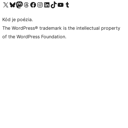
Navštívte náš účet na X (predtým Twitter)
Navštívte náš účet na platforme Bluesky
Navštívte náš účet na Mastodone
Navštívte náš účet na platforme Threads
Navštívte našu stránku na Facebooku
Navštívte náš účet Instagram
Navštívte náš účet LinkedIn
Navštívte náš účet na platforme TikTok
Navštívte náš kanál YouTube
Navštívte náš účet na platforme Tumblr
Kód je poézia.
The WordPress® trademark is the intellectual property
of the WordPress Foundation.