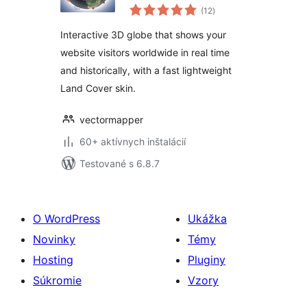
celkové
(12
)
hodnotenie
Interactive 3D globe that shows your
website visitors worldwide in real time
and historically, with a fast lightweight
Land Cover skin.
vectormapper
60+ aktívnych inštalácií
Testované s 6.8.7
O WordPress
Ukážka
Novinky
Témy
Hosting
Pluginy
Súkromie
Vzory