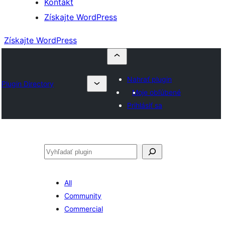
Kontakt
Získajte WordPress
Získajte WordPress
Nahrať plugin
Plugin Directory
Moje obľúbené
Prihlásiť sa
Hľadať
All
Community
Commercial