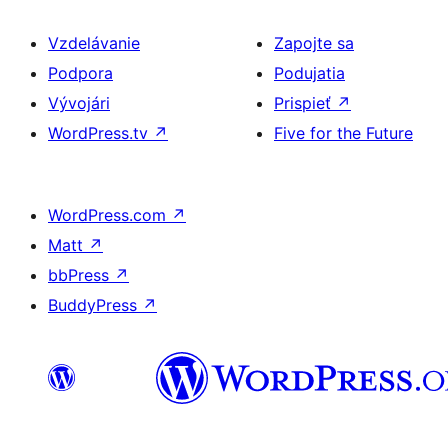
Vzdelávanie
Zapojte sa
Podpora
Podujatia
Vývojári
Prispieť
↗
WordPress.tv
↗
Five for the Future
WordPress.com
↗
Matt
↗
bbPress
↗
BuddyPress
↗