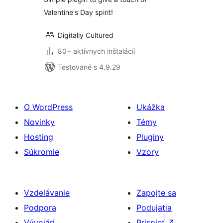
Valentine's Day spirit!
Digitally Cultured
80+ aktívnych inštalácií
Testované s 4.9.29
O WordPress
Ukážka
Novinky
Témy
Hosting
Pluginy
Súkromie
Vzory
Vzdelávanie
Zapojte sa
Podpora
Podujatia
Vývojári
Prispieť
↗