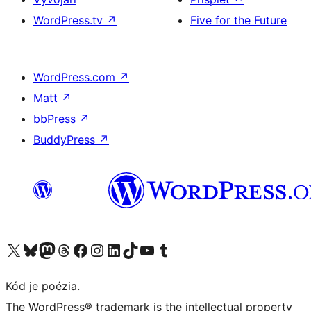
WordPress.tv
↗
Five for the Future
WordPress.com
↗
Matt
↗
bbPress
↗
BuddyPress
↗
Navštívte náš účet na X (predtým Twitter)
Navštívte náš účet na platforme Bluesky
Navštívte náš účet na Mastodone
Navštívte náš účet na platforme Threads
Navštívte našu stránku na Facebooku
Navštívte náš účet Instagram
Navštívte náš účet LinkedIn
Navštívte náš účet na platforme TikTok
Navštívte náš kanál YouTube
Navštívte náš účet na platforme Tumblr
Kód je poézia.
The WordPress® trademark is the intellectual property