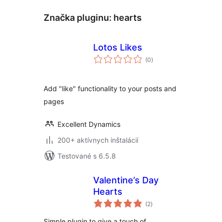
Značka pluginu:
hearts
Lotos Likes
celkové
(0
)
hodnotenie
Add "like" functionality to your posts and
pages
Excellent Dynamics
200+ aktívnych inštalácií
Testované s 6.5.8
Valentine’s Day
Hearts
celkové
(2
)
hodnotenie
Simple plugin to give a touch of