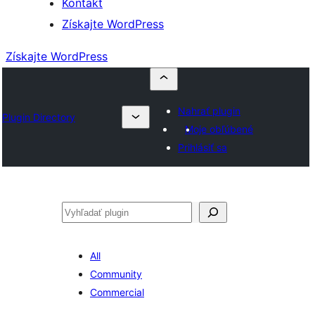
Kontakt
Získajte WordPress
Získajte WordPress
Nahrať plugin
Plugin Directory
Moje obľúbené
Prihlásiť sa
Hľadať
All
Community
Commercial