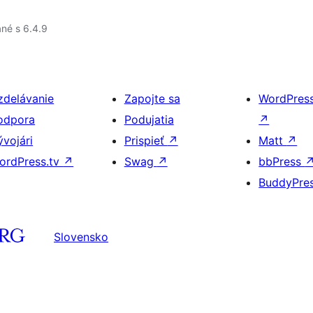
né s 6.4.9
zdelávanie
Zapojte sa
WordPres
odpora
Podujatia
↗
ývojári
Prispieť
↗
Matt
↗
ordPress.tv
↗
Swag
↗
bbPress
BuddyPre
Slovensko