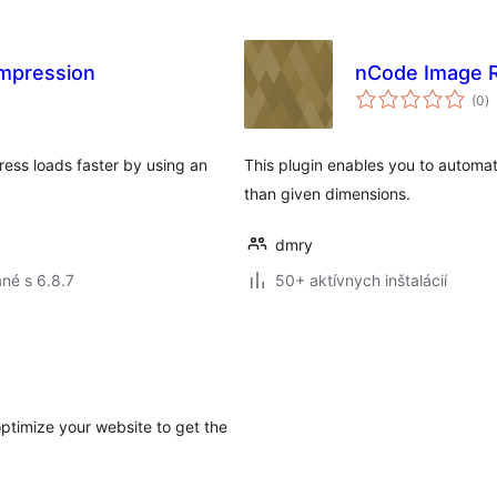
mpression
nCode Image R
c
(0
)
h
ss loads faster by using an
This plugin enables you to automat
than given dimensions.
dmry
né s 6.8.7
50+ aktívnych inštalácií
ptimize your website to get the