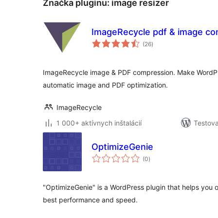
Značka pluginu:
image resizer
ImageRecycle pdf & image co
celkové
(26
)
hodnotenie
ImageRecycle image & PDF compression. Make WordPre
automatic image and PDF optimization.
ImageRecycle
1 000+ aktívnych inštalácií
Testova
OptimizeGenie
celkové
(0
)
hodnotenie
"OptimizeGenie" is a WordPress plugin that helps you o
best performance and speed.