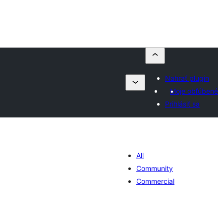
Nahrať plugin
Moje obľúbené
Prihlásiť sa
All
Community
Commercial