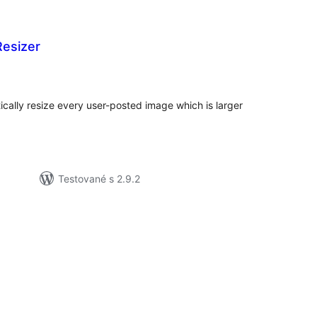
esizer
elkové
odnotenie
ically resize every user-posted image which is larger
Testované s 2.9.2