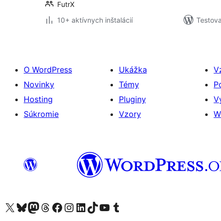
FutrX
10+ aktívnych inštalácií
Testova
O WordPress
Ukážka
V
Novinky
Témy
P
Hosting
Pluginy
V
Súkromie
Vzory
W
Navštívte náš účet na X (predtým Twitter)
Navštívte náš účet na platforme Bluesky
Navštívte náš účet na Mastodone
Navštívte náš účet na platforme Threads
Navštívte našu stránku na Facebooku
Navštívte náš účet Instagram
Navštívte náš účet LinkedIn
Navštívte náš účet na platforme TikTok
Navštívte náš kanál YouTube
Navštívte náš účet na platforme Tumblr