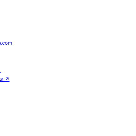
s.com
↗
ss
↗