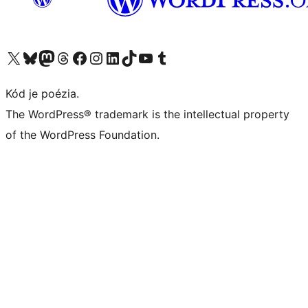
Navštívte náš účet na X (predtým Twitter)
Navštívte náš účet na platforme Bluesky
Navštívte náš účet na Mastodone
Navštívte náš účet na platforme Threads
Navštívte našu stránku na Facebooku
Navštívte náš účet Instagram
Navštívte náš účet LinkedIn
Navštívte náš účet na platforme TikTok
Navštívte náš kanál YouTube
Navštívte náš účet na platforme Tumblr
Kód je poézia.
The WordPress® trademark is the intellectual property
of the WordPress Foundation.