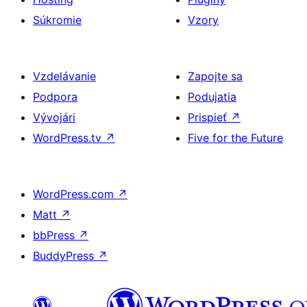
Súkromie
Vzory
Vzdelávanie
Zapojte sa
Podpora
Podujatia
Vývojári
Prispieť
↗
WordPress.tv
↗
Five for the Future
WordPress.com
↗
Matt
↗
bbPress
↗
BuddyPress
↗