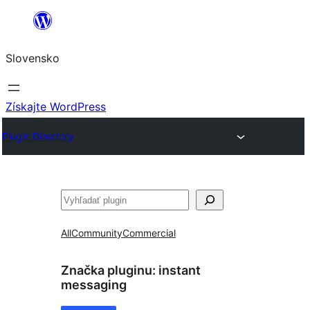
Prejsť
na
Slovensko
obsah
Získajte WordPress
Plugin Directory
Hľadať
All
Community
Commercial
Značka pluginu:
instant
messaging