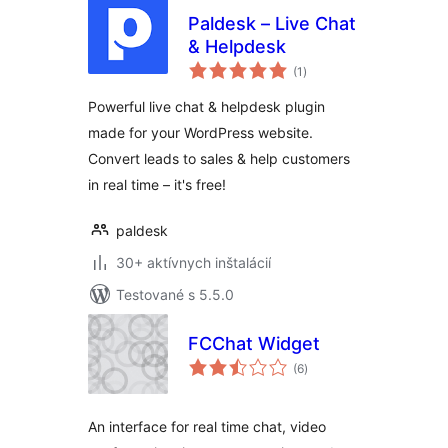
Paldesk – Live Chat
& Helpdesk
celkové
(1
)
hodnotenie
Powerful live chat & helpdesk plugin
made for your WordPress website.
Convert leads to sales & help customers
in real time – it's free!
paldesk
30+ aktívnych inštalácií
Testované s 5.5.0
FCChat Widget
celkové
(6
)
hodnotenie
An interface for real time chat, video