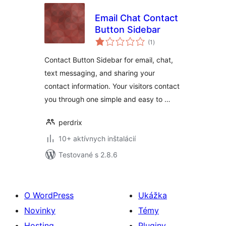
Email Chat Contact
Button Sidebar
celkové
(1
)
hodnotenie
Contact Button Sidebar for email, chat,
text messaging, and sharing your
contact information. Your visitors contact
you through one simple and easy to …
perdrix
10+ aktívnych inštalácií
Testované s 2.8.6
O WordPress
Ukážka
Novinky
Témy
Hosting
Pluginy