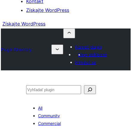
Kontakt
Získajte WordPress
Získajte WordPress
Nahrať plugin
Plugin Directory
Moje obľúbené
Prihlásiť sa
Hľadať
All
Community
Commercial