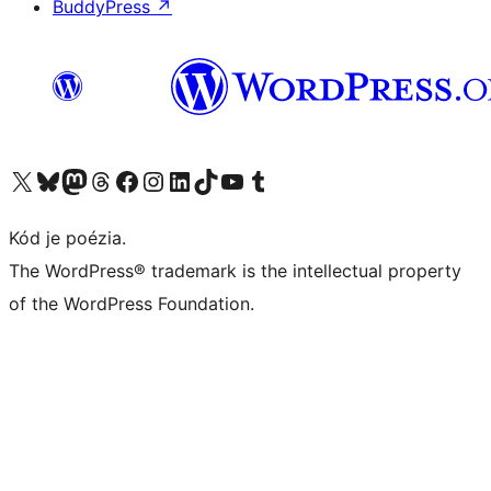
BuddyPress
↗
Navštívte náš účet na X (predtým Twitter)
Navštívte náš účet na platforme Bluesky
Navštívte náš účet na Mastodone
Navštívte náš účet na platforme Threads
Navštívte našu stránku na Facebooku
Navštívte náš účet Instagram
Navštívte náš účet LinkedIn
Navštívte náš účet na platforme TikTok
Navštívte náš kanál YouTube
Navštívte náš účet na platforme Tumblr
Kód je poézia.
The WordPress® trademark is the intellectual property
of the WordPress Foundation.