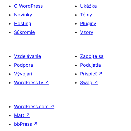
O WordPress
Ukážka
Novinky
Témy
Hosting
Pluginy
Súkromie
Vzory
Vzdelávanie
Zapojte sa
Podpora
Podujatia
Vývojári
Prispieť
↗
WordPress.tv
↗
Swag
↗
WordPress.com
↗
Matt
↗
bbPress
↗