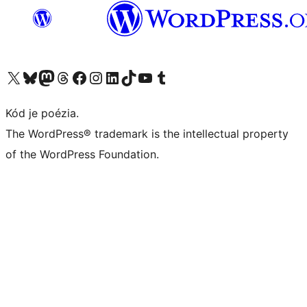
Navštívte náš účet na X (predtým Twitter)
Navštívte náš účet na platforme Bluesky
Navštívte náš účet na Mastodone
Navštívte náš účet na platforme Threads
Navštívte našu stránku na Facebooku
Navštívte náš účet Instagram
Navštívte náš účet LinkedIn
Navštívte náš účet na platforme TikTok
Navštívte náš kanál YouTube
Navštívte náš účet na platforme Tumblr
Kód je poézia.
The WordPress® trademark is the intellectual property
of the WordPress Foundation.