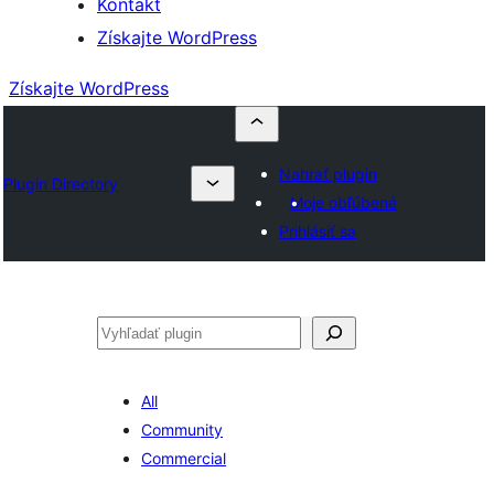
Kontakt
Získajte WordPress
Získajte WordPress
Nahrať plugin
Plugin Directory
Moje obľúbené
Prihlásiť sa
Hľadať
All
Community
Commercial