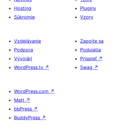
Hosting
Pluginy
Súkromie
Vzory
Vzdelávanie
Zapojte sa
Podpora
Podujatia
Vývojári
Prispieť
↗
WordPress.tv
↗
Swag
↗
WordPress.com
↗
Matt
↗
bbPress
↗
BuddyPress
↗