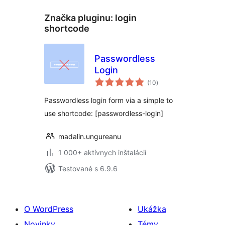
Značka pluginu:
login
shortcode
Passwordless
Login
celkové
(10
)
hodnotenie
Passwordless login form via a simple to
use shortcode: [passwordless-login]
madalin.ungureanu
1 000+ aktívnych inštalácií
Testované s 6.9.6
O WordPress
Ukážka
Novinky
Témy