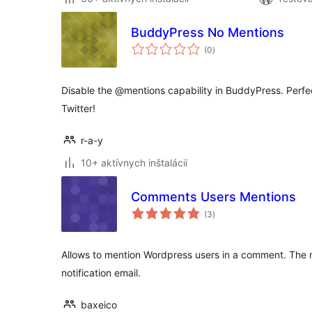
BuddyPress No Mentions
celkové
(0
)
hodnotenie
Disable the @mentions capability in BuddyPress. Perfe
Twitter!
r-a-y
10+ aktívnych inštalácií
Comments Users Mentions
celkové
(3
)
hodnotenie
Allows to mention Wordpress users in a comment. The m
notification email.
baxeico