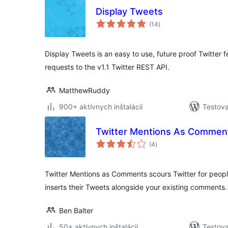
Display Tweets
celkové
(14
)
hodnotenie
Display Tweets is an easy to use, future proof Twitter
requests to the v1.1 Twitter REST API.
MatthewRuddy
900+ aktívnych inštalácií
Testova
Twitter Mentions As Commen
celkové
(4
)
hodnotenie
Twitter Mentions as Comments scours Twitter for people 
inserts their Tweets alongside your existing comments.
Ben Balter
50+ aktívnych inštalácií
Testova