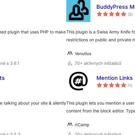
BuddyPress Me
ce
(2
)
ho
 feed plugin that uses PHP to make
This plugin is a Swiss Army Knife f
restrictions on public and private
Venutius
né s 3.6.1
70+ aktívnych inštalácií
ts
Mention Links
ce
(1
)
ho
talking about your site & silently
This plugin lets you mention a user
content from the block editor. Type
rtCamp
né s 3.5.2
20+ aktívnych inštalácií