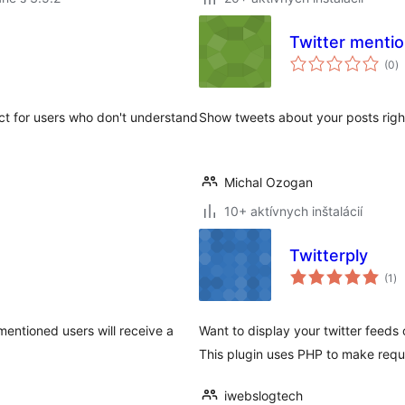
Twitter mentio
c
(0
)
h
ct for users who don't understand
Show tweets about your posts righ
Michal Ozogan
10+ aktívnych inštalácií
Twitterply
ce
(1
)
ho
entioned users will receive a
Want to display your twitter feeds 
This plugin uses PHP to make reque
iwebslogtech