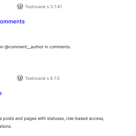
Testované s 3.7.41
 Comments
elkové
odnotenie
tion @comment__author in comments.
Testované s 6.7.5
e
elkové
odnotenie
ss posts and pages with statuses, role-based access,
tions.