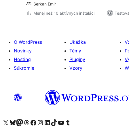
Serkan Emir
Menej než 10 aktívnych inštalácií
Testova
O WordPress
Ukážka
V
Novinky
Témy
P
Hosting
Pluginy
V
Súkromie
Vzory
W
Navštívte náš účet na X (predtým Twitter)
Navštívte náš účet na platforme Bluesky
Navštívte náš účet na Mastodone
Navštívte náš účet na platforme Threads
Navštívte našu stránku na Facebooku
Navštívte náš účet Instagram
Navštívte náš účet LinkedIn
Navštívte náš účet na platforme TikTok
Navštívte náš kanál YouTube
Navštívte náš účet na platforme Tumblr