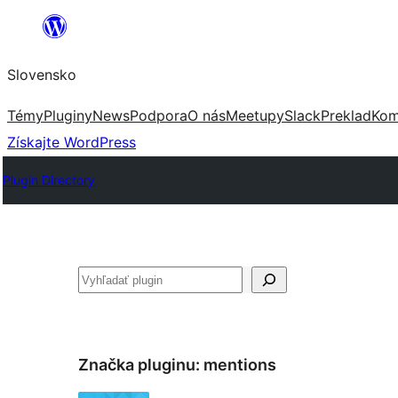
Prejsť
na
Slovensko
obsah
Témy
Pluginy
News
Podpora
O nás
Meetupy
Slack
Preklad
Kom
Získajte WordPress
Plugin Directory
Hľadať
Značka pluginu:
mentions