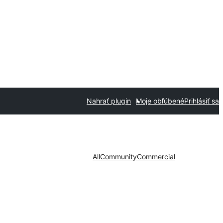
Nahrať plugin
Moje obľúbené
Prihlásiť sa
All
Community
Commercial