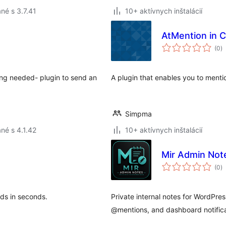
né s 3.7.41
10+ aktívnych inštalácií
AtMention in
c
(0
)
h
ing needed- plugin to send an
A plugin that enables you to men
Simpma
né s 4.1.42
10+ aktívnych inštalácií
Mir Admin Not
c
(0
)
h
ds in seconds.
Private internal notes for WordPre
@mentions, and dashboard notifica