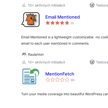
10+ aktívnych inštalácií
Testova
Email Mentioned
celkové
(1
)
hodnotenie
Email Mentioned is a lightweight customizable -no cod
email to each user mentioned in comments.
Raulanton
10+ aktívnych inštalácií
Testova
MentionFetch
celkové
(0
)
hodnotenie
Turn your media coverage into beautiful WordPress car