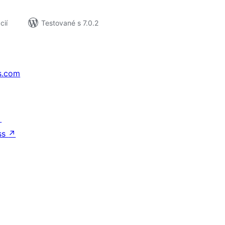
cií
Testované s 7.0.2
s.com
↗
ss
↗