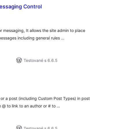
ssaging Control
lkové
dnotenie
or messaging, It allows the site admin to place
 messages including general rules …
Testované s 6.6.5
lkové
dnotenie
 or a post (including Custom Post Types) in post
 @ to link to an author or # to …
Testované s 6.6.5