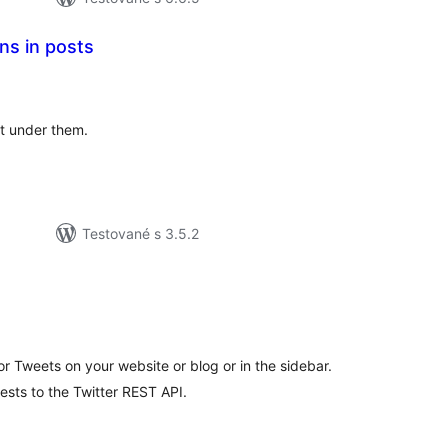
ns in posts
elkové
odnotenie
t under them.
Testované s 3.5.2
lkové
dnotenie
or Tweets on your website or blog or in the sidebar.
sts to the Twitter REST API.