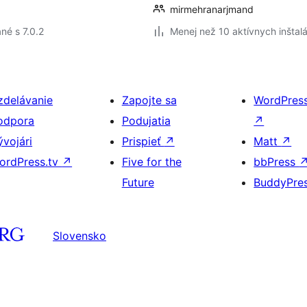
mirmehranarjmand
né s 7.0.2
Menej než 10 aktívnych inštalá
zdelávanie
Zapojte sa
WordPres
odpora
Podujatia
↗
ývojári
Prispieť
↗
Matt
↗
ordPress.tv
↗
Five for the
bbPress
Future
BuddyPre
Slovensko