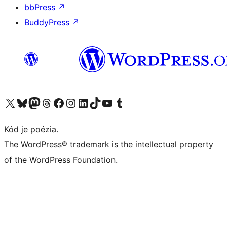
bbPress
↗
BuddyPress
↗
Navštívte náš účet na X (predtým Twitter)
Navštívte náš účet na platforme Bluesky
Navštívte náš účet na Mastodone
Navštívte náš účet na platforme Threads
Navštívte našu stránku na Facebooku
Navštívte náš účet Instagram
Navštívte náš účet LinkedIn
Navštívte náš účet na platforme TikTok
Navštívte náš kanál YouTube
Navštívte náš účet na platforme Tumblr
Kód je poézia.
The WordPress® trademark is the intellectual property
of the WordPress Foundation.