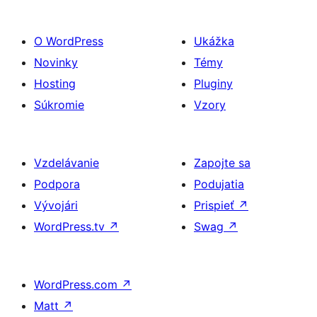
O WordPress
Ukážka
Novinky
Témy
Hosting
Pluginy
Súkromie
Vzory
Vzdelávanie
Zapojte sa
Podpora
Podujatia
Vývojári
Prispieť
↗
WordPress.tv
↗
Swag
↗
WordPress.com
↗
Matt
↗