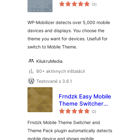
celkové
(3
)
hodnotenie
WP-Mobilizer detects over 5,000 mobile
devices and displays. You choose the
theme you want for devices. Usefull for
switch to Mobile Theme.
KilukruMedia
80+ aktívnych inštalácií
Testované s 3.6.1
Frndzk Easy Mobile
Theme Switcher
celkové
with Theme pack
(2
)
hodnotenie
Frndzk Mobile Theme Switcher and
Theme Pack plugin automatically detects
mobile device and shows mobile