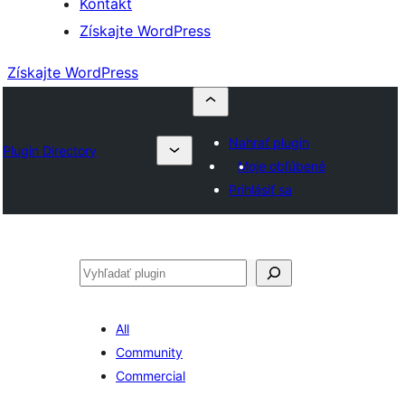
Kontakt
Získajte WordPress
Získajte WordPress
Nahrať plugin
Plugin Directory
Moje obľúbené
Prihlásiť sa
Hľadať
All
Community
Commercial