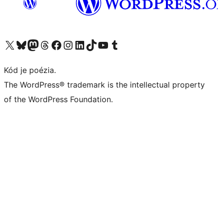
Navštívte náš účet na X (predtým Twitter)
Navštívte náš účet na platforme Bluesky
Navštívte náš účet na Mastodone
Navštívte náš účet na platforme Threads
Navštívte našu stránku na Facebooku
Navštívte náš účet Instagram
Navštívte náš účet LinkedIn
Navštívte náš účet na platforme TikTok
Navštívte náš kanál YouTube
Navštívte náš účet na platforme Tumblr
Kód je poézia.
The WordPress® trademark is the intellectual property
of the WordPress Foundation.