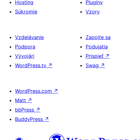
Hosting
Pluginy
Súkromie
Vzory
Vzdelávanie
Zapojte sa
Podpora
Podujatia
Vývojári
Prispieť
↗
WordPress.tv
↗
Swag
↗
WordPress.com
↗
Matt
↗
bbPress
↗
BuddyPress
↗