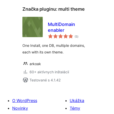
Značka pluginu:
multi theme
MultiDomain
enabler
celkové
(5
)
hodnotenie
One Install, one DB, multiple domains,
each with its own theme.
arkoak
60+ aktívnych inštalácií
Testované s 4.1.42
O WordPress
Ukážka
Novinky
Témy