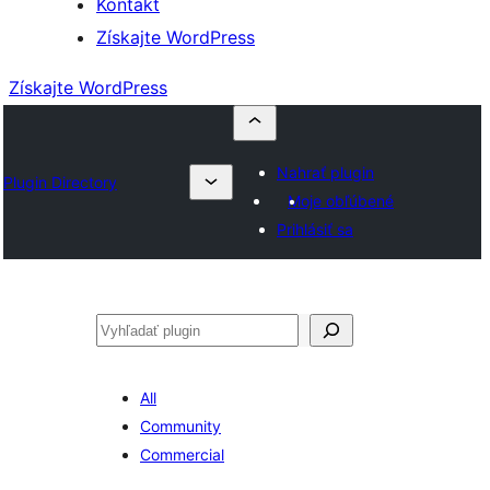
Kontakt
Získajte WordPress
Získajte WordPress
Nahrať plugin
Plugin Directory
Moje obľúbené
Prihlásiť sa
Hľadať
All
Community
Commercial