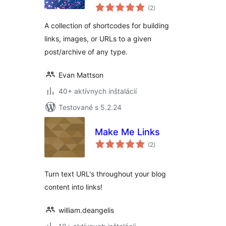
celkové
(2
)
hodnotenie
A collection of shortcodes for building
links, images, or URLs to a given
post/archive of any type.
Evan Mattson
40+ aktívnych inštalácií
Testované s 5.2.24
Make Me Links
celkové
(2
)
hodnotenie
Turn text URL's throughout your blog
content into links!
william.deangelis