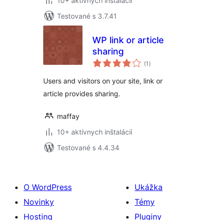
10+ aktívnych inštalácií
Testované s 3.7.41
WP link or article
sharing
celkové
(1
)
hodnotenie
Users and visitors on your site, link or
article provides sharing.
maffay
10+ aktívnych inštalácií
Testované s 4.4.34
O WordPress
Ukážka
Novinky
Témy
Hosting
Pluginy