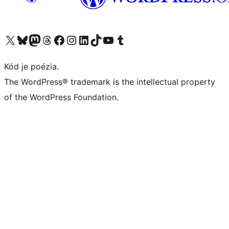
Navštívte náš účet na X (predtým Twitter)
Navštívte náš účet na platforme Bluesky
Navštívte náš účet na Mastodone
Navštívte náš účet na platforme Threads
Navštívte našu stránku na Facebooku
Navštívte náš účet Instagram
Navštívte náš účet LinkedIn
Navštívte náš účet na platforme TikTok
Navštívte náš kanál YouTube
Navštívte náš účet na platforme Tumblr
Kód je poézia.
The WordPress® trademark is the intellectual property
of the WordPress Foundation.