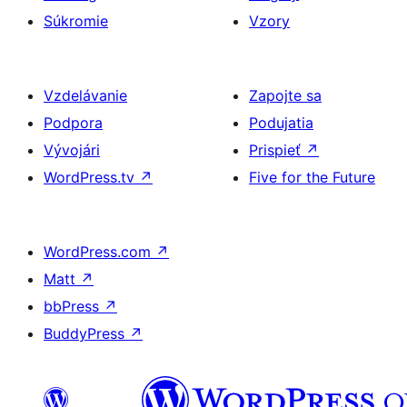
Súkromie
Vzory
Vzdelávanie
Zapojte sa
Podpora
Podujatia
Vývojári
Prispieť
↗
WordPress.tv
↗
Five for the Future
WordPress.com
↗
Matt
↗
bbPress
↗
BuddyPress
↗