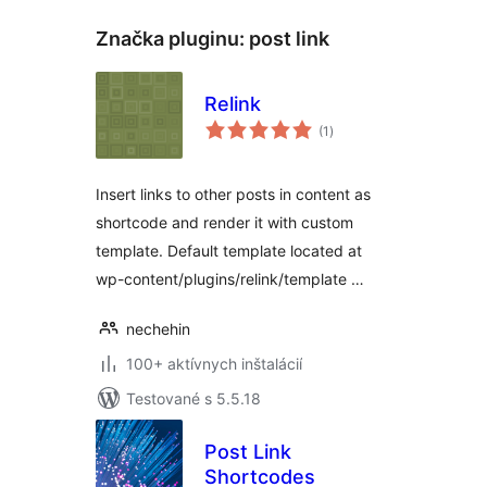
Značka pluginu:
post link
Relink
celkové
(1
)
hodnotenie
Insert links to other posts in content as
shortcode and render it with custom
template. Default template located at
wp-content/plugins/relink/template …
nechehin
100+ aktívnych inštalácií
Testované s 5.5.18
Post Link
Shortcodes