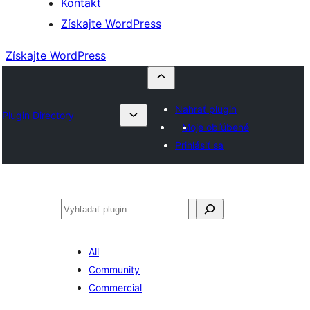
Kontakt
Získajte WordPress
Získajte WordPress
Nahrať plugin
Plugin Directory
Moje obľúbené
Prihlásiť sa
Hľadať
All
Community
Commercial