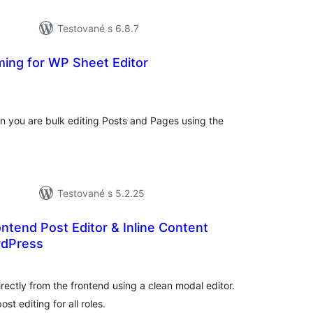
Testované s 6.8.7
ing for WP Sheet Editor
lkové
dnotenie
you are bulk editing Posts and Pages using the
Testované s 5.2.25
ntend Post Editor & Inline Content
rdPress
lkové
dnotenie
ectly from the frontend using a clean modal editor.
st editing for all roles.