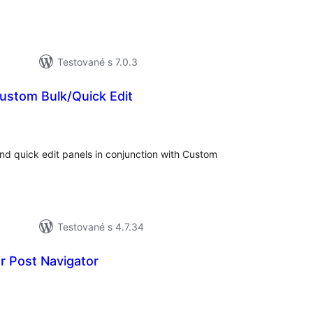
Testované s 7.0.3
Custom Bulk/Quick Edit
elkové
odnotenie
and quick edit panels in conjunction with Custom
Testované s 4.7.34
r Post Navigator
elkové
odnotenie