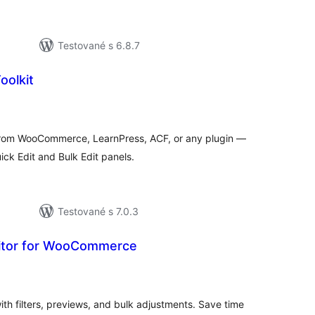
Testované s 6.8.7
oolkit
lkové
dnotenie
from WooCommerce, LearnPress, ACF, or any plugin —
ick Edit and Bulk Edit panels.
Testované s 7.0.3
ditor for WooCommerce
elkové
odnotenie
h filters, previews, and bulk adjustments. Save time