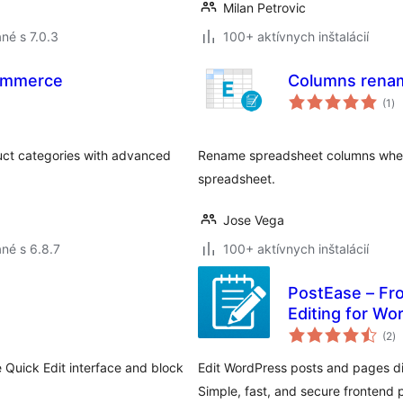
Milan Petrovic
né s 7.0.3
100+ aktívnych inštalácií
ommerce
Columns renam
ce
(1
)
ho
ct categories with advanced
Rename spreadsheet columns when 
spreadsheet.
Jose Vega
né s 6.8.7
100+ aktívnych inštalácií
PostEase – Fro
Editing for Wo
ce
(2
)
ho
e Quick Edit interface and block
Edit WordPress posts and pages dir
Simple, fast, and secure frontend po