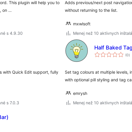
rd. This plugin will help you to
Adds previous/next post navigation 
y, on …
without returning to the list.
mxwlsoft
né s 4.9.30
Menej než 10 aktívnych inštalá
Half Baked Ta
c
(0
)
h
with Quick Edit support, fully
Set tag colours at multiple levels, 
with optional pill styling and tag ca
emrysh
né s 7.0.3
Menej než 10 aktívnych inštalá
Bar)