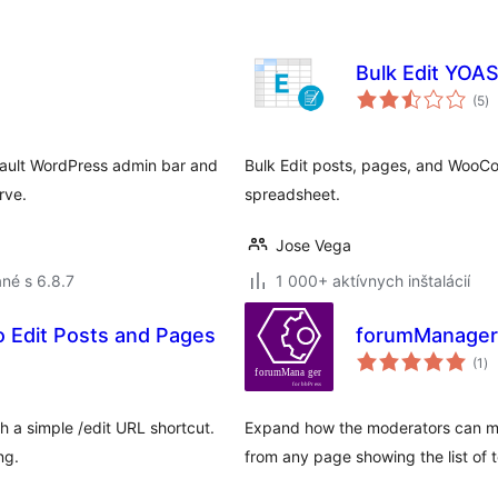
Bulk Edit YOAS
ce
(5
)
ho
ault WordPress admin bar and
Bulk Edit posts, pages, and WooC
rve.
spreadsheet.
Jose Vega
né s 6.8.7
1 000+ aktívnych inštalácií
o Edit Posts and Pages
forumManager 
ce
(1
)
ho
h a simple /edit URL shortcut.
Expand how the moderators can ma
ng.
from any page showing the list of t