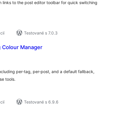
links to the post editor toolbar for quick switching
cií
Testované s 7.0.3
g Colour Manager
elkové
odnotenie
including per-tag, per-post, and a default fallback,
se tools.
cií
Testované s 6.9.6