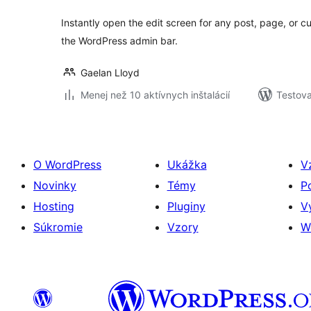
Instantly open the edit screen for any post, page, or c
the WordPress admin bar.
Gaelan Lloyd
Menej než 10 aktívnych inštalácií
Testova
O WordPress
Ukážka
V
Novinky
Témy
P
Hosting
Pluginy
V
Súkromie
Vzory
W