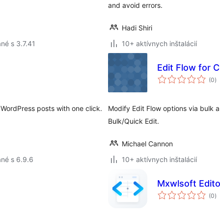
and avoid errors.
Hadi Shiri
né s 3.7.41
10+ aktívnych inštalácií
Edit Flow for 
c
(0
)
h
WordPress posts with one click.
Modify Edit Flow options via bulk 
Bulk/Quick Edit.
Michael Cannon
né s 6.9.6
10+ aktívnych inštalácií
Mxwlsoft Edito
c
(0
)
h