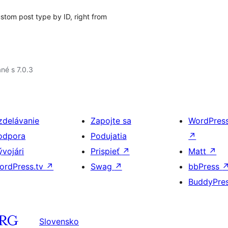
ustom post type by ID, right from
né s 7.0.3
zdelávanie
Zapojte sa
WordPres
odpora
Podujatia
↗
ývojári
Prispieť
↗
Matt
↗
ordPress.tv
↗
Swag
↗
bbPress
BuddyPre
Slovensko