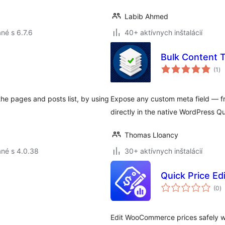
Labib Ahmed
né s 6.7.6
40+ aktívnych inštalácií
Bulk Content T
ce
(1
)
ho
the pages and posts list, by using
Expose any custom meta field — 
directly in the native WordPress Qu
Thomas Lloancy
né s 4.0.38
30+ aktívnych inštalácií
Quick Price E
c
(0
)
h
Edit WooCommerce prices safely wit