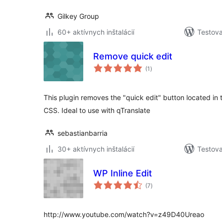
Gilkey Group
60+ aktívnych inštalácií
Testova
Remove quick edit
celkové
(1
)
hodnotenie
This plugin removes the "quick edit" button located in 
CSS. Ideal to use with qTranslate
sebastianbarria
30+ aktívnych inštalácií
Testova
WP Inline Edit
celkové
(7
)
hodnotenie
http://www.youtube.com/watch?v=z49D40Ureao