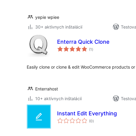
yepie wpiee
30+ aktívnych inštalácií
Testova
Enterra Quick Clone
celkové
(1
)
hodnotenie
Easily clone or clone & edit WooCommerce products or 
Enterrahost
10+ aktívnych inštalácií
Testova
Instant Edit Everything
celkové
(0
)
hodnotenie