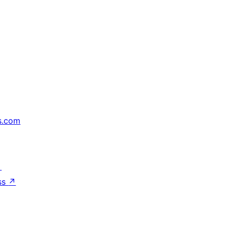
s.com
↗
ss
↗