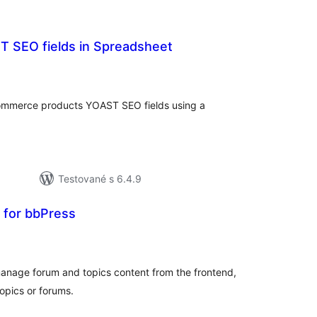
T SEO fields in Spreadsheet
lkové
dnotenie
ommerce products YOAST SEO fields using a
Testované s 6.4.9
for bbPress
lkové
dnotenie
nage forum and topics content from the frontend,
opics or forums.