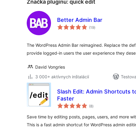
Značka pluginu:
quick edit
Better Admin Bar
celkové
(19
)
hodnotenie
The WordPress Admin Bar reimagined. Replace the def
provide logged-in users the user experience they dese
David Vongries
3 000+ aktívnych inštalácií
Testova
Slash Edit: Admin Shortcuts t
Faster
celkové
(8
)
hodnotenie
Save time by editing posts, pages, users, and more wit
This is a fast admin shortcut for WordPress admin editi