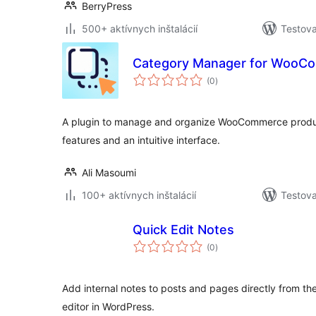
BerryPress
500+ aktívnych inštalácií
Testova
Category Manager for WooC
celkové
(0
)
hodnotenie
A plugin to manage and organize WooCommerce produ
features and an intuitive interface.
Ali Masoumi
100+ aktívnych inštalácií
Testova
Quick Edit Notes
celkové
(0
)
hodnotenie
Add internal notes to posts and pages directly from th
editor in WordPress.