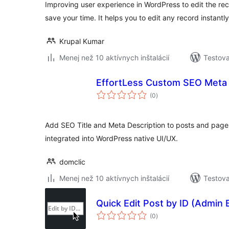
Improving user experience in WordPress to edit the reco
save your time. It helps you to edit any record instantl
Krupal Kumar
Menej než 10 aktívnych inštalácií
Testova
EffortLess Custom SEO Meta
celkové
(0
)
hodnotenie
Add SEO Title and Meta Description to posts and pages 
integrated into WordPress native UI/UX.
domclic
Menej než 10 aktívnych inštalácií
Testova
Quick Edit Post by ID (Admin 
celkové
(0
)
hodnotenie