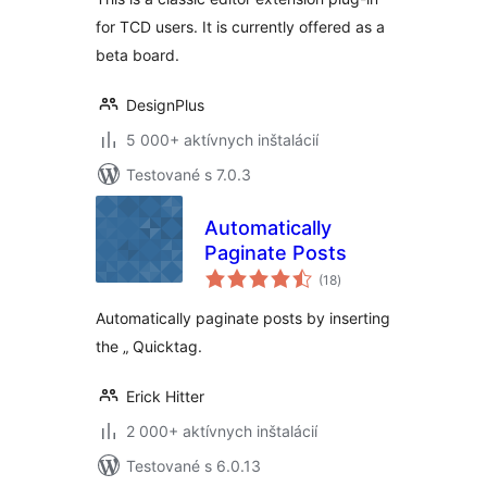
for TCD users. It is currently offered as a
beta board.
DesignPlus
5 000+ aktívnych inštalácií
Testované s 7.0.3
Automatically
Paginate Posts
celkové
(18
)
hodnotenie
Automatically paginate posts by inserting
the „ Quicktag.
Erick Hitter
2 000+ aktívnych inštalácií
Testované s 6.0.13