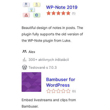
WP-Note 2019
celkové
(1
)
hodnotenie
Beautiful design of notes in posts. The
plugin fully supports the old version of
the WP-Note plugin from Luke.
Alex
300+ aktívnych inštalácií
Testované s 7.0.3
Bambuser for
WordPress
celkové
(0
)
hodnotenie
Embed livestreams and clips from
Bambuser.