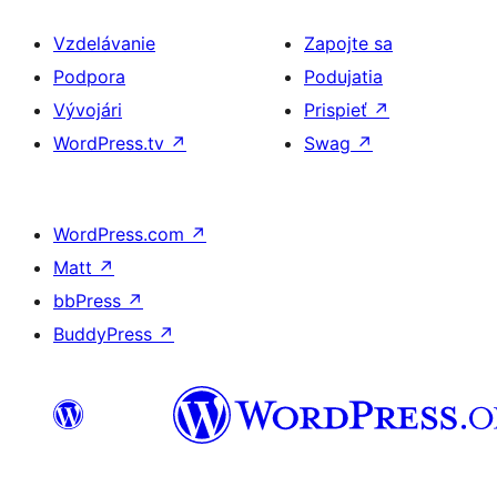
Vzdelávanie
Zapojte sa
Podpora
Podujatia
Vývojári
Prispieť
↗
WordPress.tv
↗
Swag
↗
WordPress.com
↗
Matt
↗
bbPress
↗
BuddyPress
↗