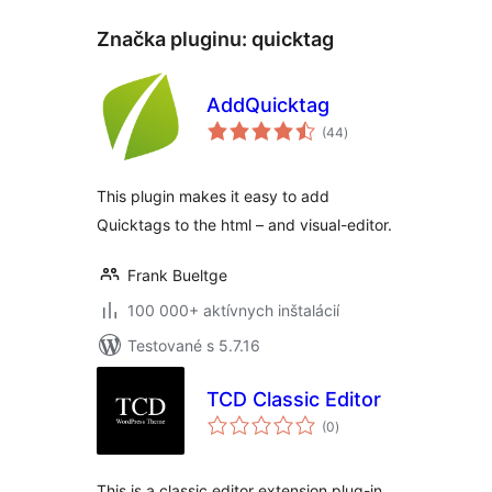
Značka pluginu:
quicktag
AddQuicktag
celkové
(44
)
hodnotenie
This plugin makes it easy to add
Quicktags to the html – and visual-editor.
Frank Bueltge
100 000+ aktívnych inštalácií
Testované s 5.7.16
TCD Classic Editor
celkové
(0
)
hodnotenie
This is a classic editor extension plug-in