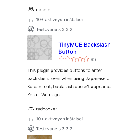
mrnorell
10+ aktívnych inštalácií
Testované s 3.3.2
TinyMCE Backslash
Button
celkové
(0
)
hodnotenie
This plugin provides buttons to enter
backslash. Even when using Japanese or
Korean font, backslash doesn't appear as
Yen or Won sign.
redcocker
10+ aktívnych inštalácií
Testované s 3.3.2