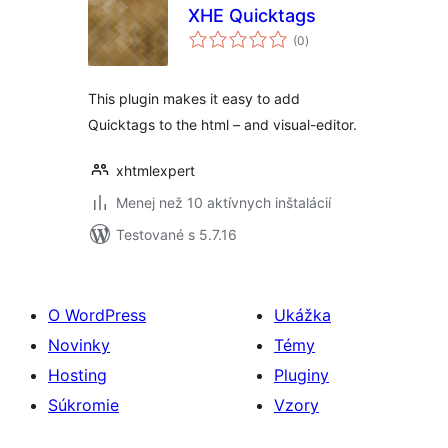
XHE Quicktags
celkové
(0
)
hodnotenie
This plugin makes it easy to add
Quicktags to the html – and visual-editor.
xhtmlexpert
Menej než 10 aktívnych inštalácií
Testované s 5.7.16
O WordPress
Ukážka
Novinky
Témy
Hosting
Pluginy
Súkromie
Vzory