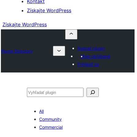
Kontakt
Získajte WordPress
Získajte WordPress
Nahrať plugin
Plugin Directory
Moje obľúbené
Prihlásiť sa
Hľadať
All
Community
Commercial