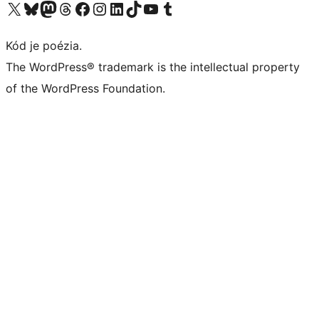
Navštívte náš účet na X (predtým Twitter)
Navštívte náš účet na platforme Bluesky
Navštívte náš účet na Mastodone
Navštívte náš účet na platforme Threads
Navštívte našu stránku na Facebooku
Navštívte náš účet Instagram
Navštívte náš účet LinkedIn
Navštívte náš účet na platforme TikTok
Navštívte náš kanál YouTube
Navštívte náš účet na platforme Tumblr
Kód je poézia.
The WordPress® trademark is the intellectual property
of the WordPress Foundation.