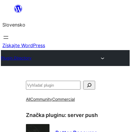
Prejsť
na
Slovensko
obsah
Získajte WordPress
Plugin Directory
Hľadať
All
Community
Commercial
Značka pluginu:
server push