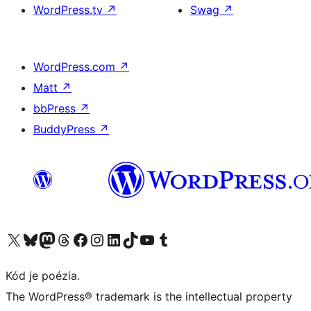
WordPress.tv
↗
Swag
↗
WordPress.com
↗
Matt
↗
bbPress
↗
BuddyPress
↗
Navštívte náš účet na X (predtým Twitter)
Navštívte náš účet na platforme Bluesky
Navštívte náš účet na Mastodone
Navštívte náš účet na platforme Threads
Navštívte našu stránku na Facebooku
Navštívte náš účet Instagram
Navštívte náš účet LinkedIn
Navštívte náš účet na platforme TikTok
Navštívte náš kanál YouTube
Navštívte náš účet na platforme Tumblr
Kód je poézia.
The WordPress® trademark is the intellectual property