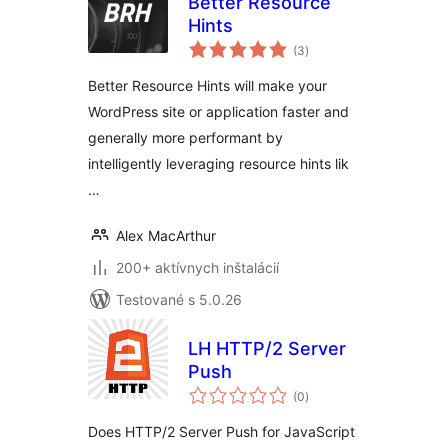
Better Resource
Hints
celkové
(3
)
hodnotenie
Better Resource Hints will make your
WordPress site or application faster and
generally more performant by
intelligently leveraging resource hints lik
…
Alex MacArthur
200+ aktívnych inštalácií
Testované s 5.0.26
LH HTTP/2 Server
Push
celkové
(0
)
hodnotenie
Does HTTP/2 Server Push for JavaScript