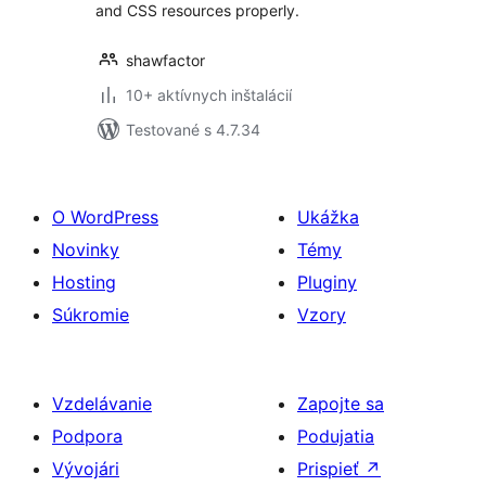
and CSS resources properly.
shawfactor
10+ aktívnych inštalácií
Testované s 4.7.34
O WordPress
Ukážka
Novinky
Témy
Hosting
Pluginy
Súkromie
Vzory
Vzdelávanie
Zapojte sa
Podpora
Podujatia
Vývojári
Prispieť
↗