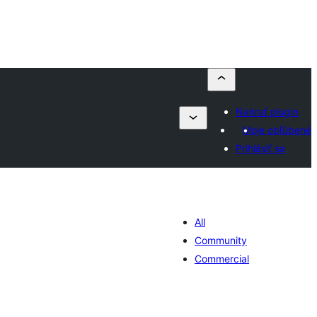
Nahrať plugin
Moje obľúbené
Prihlásiť sa
All
Community
Commercial