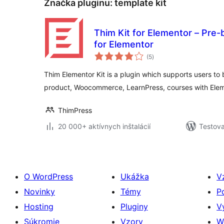
Značka pluginu:
template kit
Thim Kit for Elementor – Pre-
for Elementor
celkové
(5
)
hodnotenie
Thim Elementor Kit is a plugin which supports users to 
product, Woocommerce, LearnPress, courses with Elem
ThimPress
20 000+ aktívnych inštalácií
Testova
O WordPress
Ukážka
V
Novinky
Témy
P
Hosting
Pluginy
V
Súkromie
Vzory
W