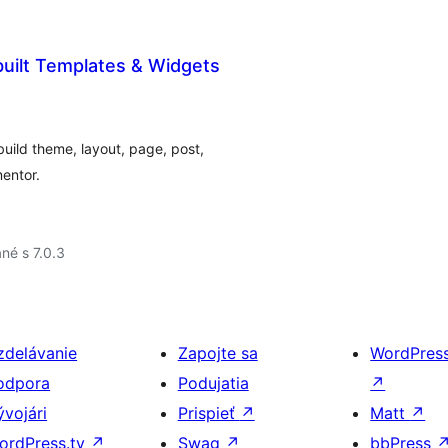
built Templates & Widgets
build theme, layout, page, post,
entor.
né s 7.0.3
zdelávanie
Zapojte sa
WordPres
odpora
Podujatia
↗
ývojári
Prispieť
↗
Matt
↗
ordPress.tv
↗
Swag
↗
bbPress