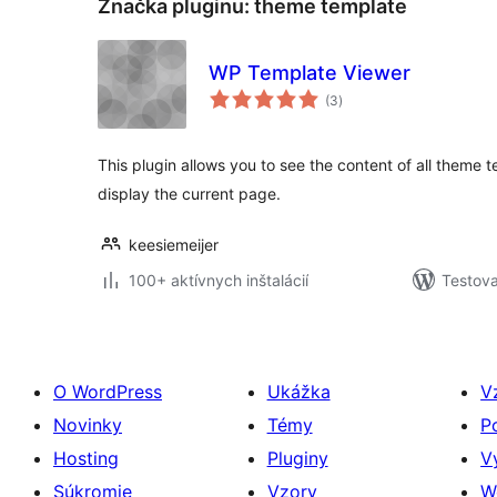
Značka pluginu:
theme template
WP Template Viewer
celkové
(3
)
hodnotenie
This plugin allows you to see the content of all theme t
display the current page.
keesiemeijer
100+ aktívnych inštalácií
Testova
O WordPress
Ukážka
V
Novinky
Témy
P
Hosting
Pluginy
V
Súkromie
Vzory
W