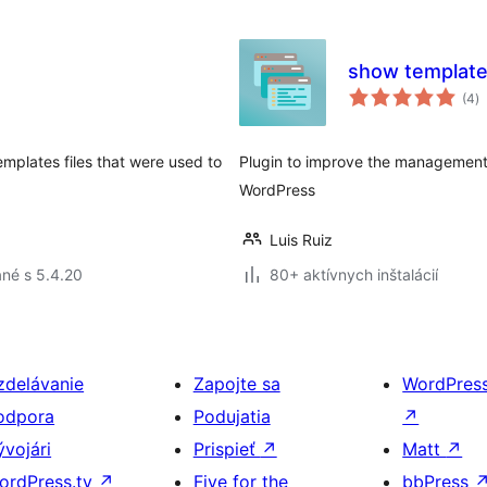
show templat
c
(4
)
h
emplates files that were used to
Plugin to improve the management
WordPress
Luis Ruiz
né s 5.4.20
80+ aktívnych inštalácií
zdelávanie
Zapojte sa
WordPres
odpora
Podujatia
↗
ývojári
Prispieť
↗
Matt
↗
ordPress.tv
↗
Five for the
bbPress