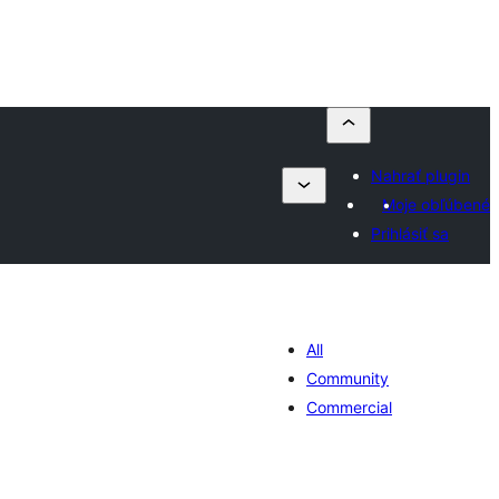
Nahrať plugin
Moje obľúbené
Prihlásiť sa
All
Community
Commercial