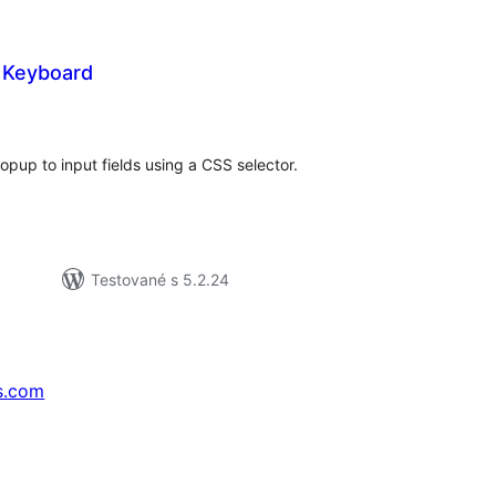
y Keyboard
elkové
odnotenie
up to input fields using a CSS selector.
Testované s 5.2.24
s.com
↗