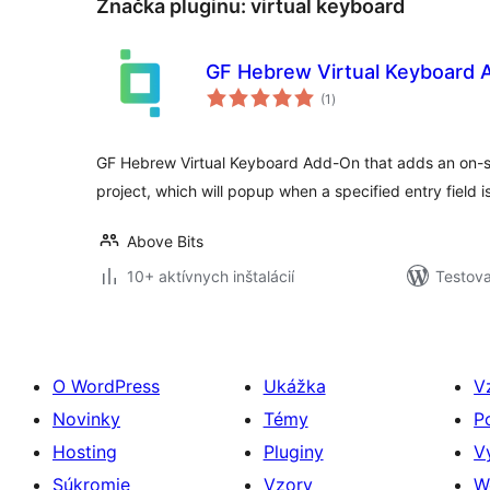
Značka pluginu:
virtual keyboard
GF Hebrew Virtual Keyboard
celkové
(1
)
hodnotenie
GF Hebrew Virtual Keyboard Add-On that adds an on-sc
project, which will popup when a specified entry field i
Above Bits
10+ aktívnych inštalácií
Testova
O WordPress
Ukážka
V
Novinky
Témy
P
Hosting
Pluginy
V
Súkromie
Vzory
W