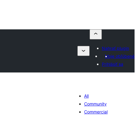
Nahrať plugin
Moje obľúbené
Prihlásiť sa
All
Community
Commercial