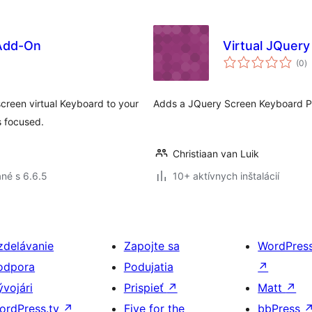
 Add-On
Virtual JQuer
c
(0
)
h
reen virtual Keyboard to your
Adds a JQuery Screen Keyboard Pop
s focused.
Christiaan van Luik
né s 6.6.5
10+ aktívnych inštalácií
zdelávanie
Zapojte sa
WordPres
odpora
Podujatia
↗
ývojári
Prispieť
↗
Matt
↗
ordPress.tv
↗
Five for the
bbPress