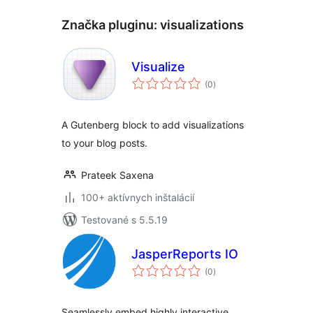
Značka pluginu:
visualizations
Visualize
celkové
(0
)
hodnotenie
A Gutenberg block to add visualizations
to your blog posts.
Prateek Saxena
100+ aktívnych inštalácií
Testované s 5.5.19
JasperReports IO
celkové
(0
)
hodnotenie
Seamlessly embed highly interactive