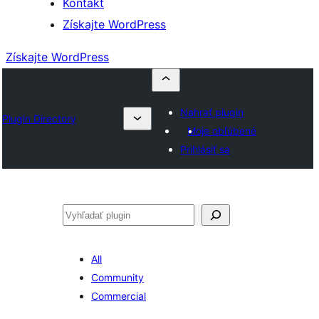
Kontakt
Získajte WordPress
Získajte WordPress
Nahrať plugin
Plugin Directory
Moje obľúbené
Prihlásiť sa
Hľadať
All
Community
Commercial