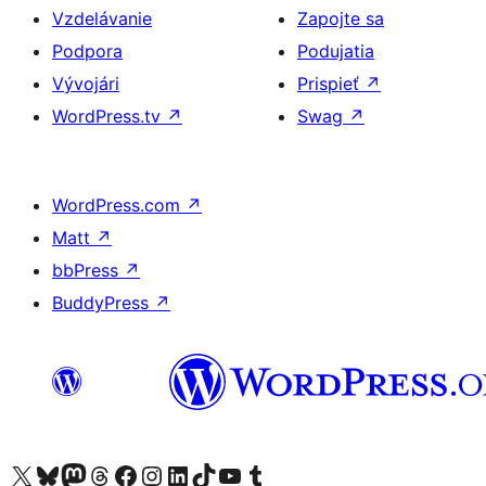
Vzdelávanie
Zapojte sa
Podpora
Podujatia
Vývojári
Prispieť
↗
WordPress.tv
↗
Swag
↗
WordPress.com
↗
Matt
↗
bbPress
↗
BuddyPress
↗
Navštívte náš účet na X (predtým Twitter)
Navštívte náš účet na platforme Bluesky
Navštívte náš účet na Mastodone
Navštívte náš účet na platforme Threads
Navštívte našu stránku na Facebooku
Navštívte náš účet Instagram
Navštívte náš účet LinkedIn
Navštívte náš účet na platforme TikTok
Navštívte náš kanál YouTube
Navštívte náš účet na platforme Tumblr