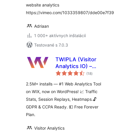
website analytics
https://vimeo.com/1033359807/dde00e7f39
Adriaan
1 000+ aktívnych inštalácií
Testované s 7.0.3
TWIPLA (Visitor
Analytics IO) –
celkové
Privacy-First
(18
)
hodnotenie
Website Stats,
2.5M+ installs — #1 Web Analytics Tool
Session
on WIX, now on WordPress! 📈 Traffic
Recordings,
Stats, Session Replays, Heatmaps.🔓
Heatmaps, Polls
and Surveys
GDPR & CCPA Ready. 💵 Free Forever
Plan.
Visitor Analytics