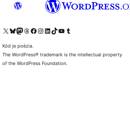
Navštívte náš účet na X (predtým Twitter)
Navštívte náš účet na platforme Bluesky
Navštívte náš účet na Mastodone
Navštívte náš účet na platforme Threads
Navštívte našu stránku na Facebooku
Navštívte náš účet Instagram
Navštívte náš účet LinkedIn
Navštívte náš účet na platforme TikTok
Navštívte náš kanál YouTube
Navštívte náš účet na platforme Tumblr
Kód je poézia.
The WordPress® trademark is the intellectual property
of the WordPress Foundation.