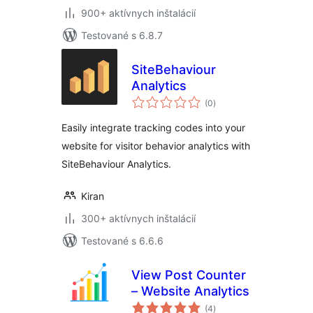
900+ aktívnych inštalácií
Testované s 6.8.7
SiteBehaviour
Analytics
celkové
(0
)
hodnotenie
Easily integrate tracking codes into your
website for visitor behavior analytics with
SiteBehaviour Analytics.
Kiran
300+ aktívnych inštalácií
Testované s 6.6.6
View Post Counter
– Website Analytics
celkové
(4
)
hodnotenie