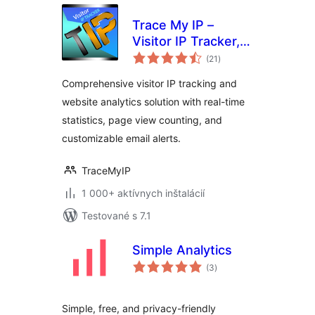
Trace My IP –
Visitor IP Tracker,
celkové
Stats Analytics &
(21
)
hodnotenie
Page Views
Comprehensive visitor IP tracking and
Counter with Email
website analytics solution with real-time
Alerts
statistics, page view counting, and
customizable email alerts.
TraceMyIP
1 000+ aktívnych inštalácií
Testované s 7.1
Simple Analytics
celkové
(3
)
hodnotenie
Simple, free, and privacy-friendly