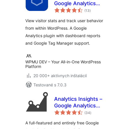
Google Analytics
celkové
Dashboard
(13
)
hodnotenie
View visitor stats and track user behavior
from within WordPress. A Google
Analytics plugin with dashboard reports
and Google Tag Manager support.
WPMU DEV – Your All-in-One WordPress
Platform
20 000+ aktívnych inštalácií
Testované s 7.0.3
Analytics Insights –
Google Analytics
celkové
Dashboard for
(34
)
hodnotenie
WordPress
A full-featured and entirely free Google