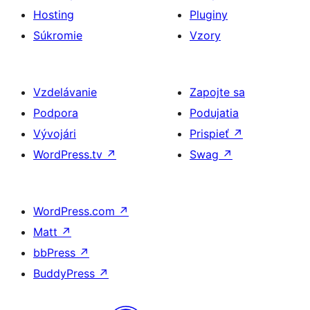
Hosting
Pluginy
Súkromie
Vzory
Vzdelávanie
Zapojte sa
Podpora
Podujatia
Vývojári
Prispieť
↗
WordPress.tv
↗
Swag
↗
WordPress.com
↗
Matt
↗
bbPress
↗
BuddyPress
↗