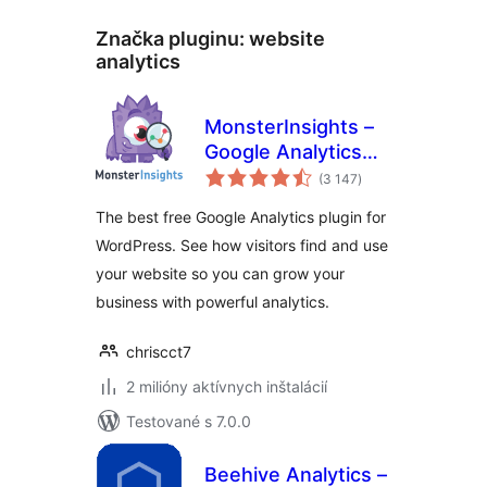
Značka pluginu:
website
analytics
MonsterInsights –
Google Analytics
celkové
Dashboard for
(3 147
)
hodnotenie
WordPress
The best free Google Analytics plugin for
(Website Stats
WordPress. See how visitors find and use
Made Easy)
your website so you can grow your
business with powerful analytics.
chriscct7
2 milióny aktívnych inštalácií
Testované s 7.0.0
Beehive Analytics –