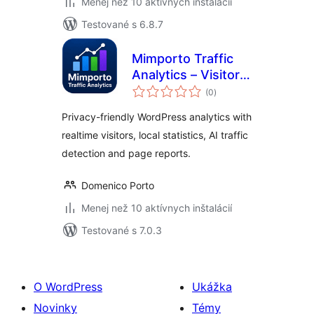
Menej než 10 aktívnych inštalácií
Testované s 6.8.7
Mimporto Traffic
Analytics – Visitor
celkové
Statistics
(0
)
hodnotenie
Privacy-friendly WordPress analytics with
realtime visitors, local statistics, AI traffic
detection and page reports.
Domenico Porto
Menej než 10 aktívnych inštalácií
Testované s 7.0.3
O WordPress
Ukážka
Novinky
Témy