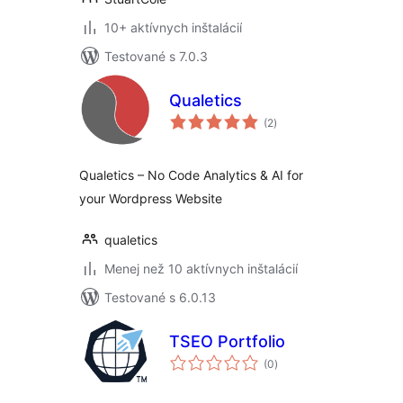
10+ aktívnych inštalácií
Testované s 7.0.3
Qualetics
celkové
(2
)
hodnotenie
Qualetics – No Code Analytics & AI for
your Wordpress Website
qualetics
Menej než 10 aktívnych inštalácií
Testované s 6.0.13
TSEO Portfolio
celkové
(0
)
hodnotenie