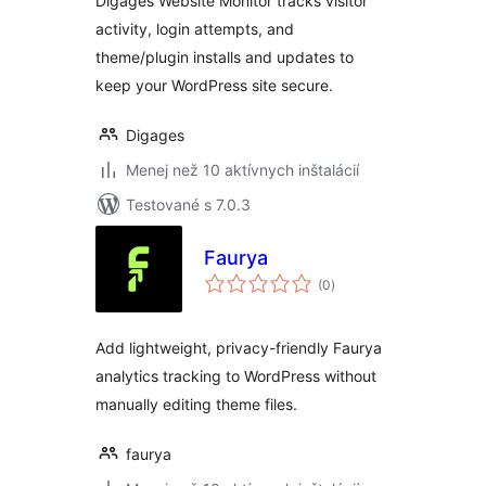
Digages Website Monitor tracks visitor
activity, login attempts, and
theme/plugin installs and updates to
keep your WordPress site secure.
Digages
Menej než 10 aktívnych inštalácií
Testované s 7.0.3
Faurya
celkové
(0
)
hodnotenie
Add lightweight, privacy-friendly Faurya
analytics tracking to WordPress without
manually editing theme files.
faurya