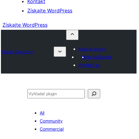
Kontakt
Získajte WordPress
Získajte WordPress
Nahrať plugin
Plugin Directory
Moje obľúbené
Prihlásiť sa
Hľadať
All
Community
Commercial