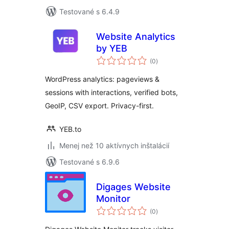
Testované s 6.4.9
Website Analytics
by YEB
celkové
(0
)
hodnotenie
WordPress analytics: pageviews &
sessions with interactions, verified bots,
GeoIP, CSV export. Privacy-first.
YEB.to
Menej než 10 aktívnych inštalácií
Testované s 6.9.6
Digages Website
Monitor
celkové
(0
)
hodnotenie