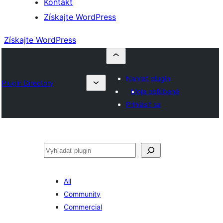
Kontakt
Získajte WordPress
Získajte WordPress
Nahrať plugin
Plugin Directory
Moje obľúbené
Prihlásiť sa
Hľadať
All
Community
Commercial