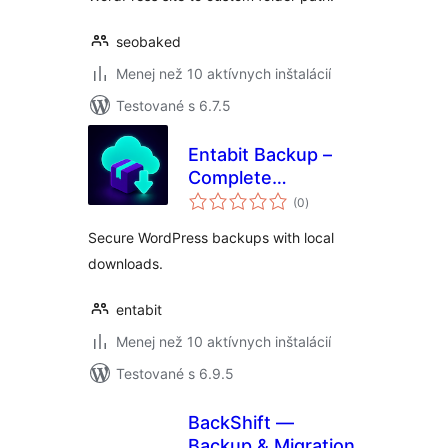
seobaked
Menej než 10 aktívnych inštalácií
Testované s 6.7.5
Entabit Backup –
Complete
celkové
WordPress Website
(0
)
hodnotenie
Backups
Secure WordPress backups with local
downloads.
entabit
Menej než 10 aktívnych inštalácií
Testované s 6.9.5
BackShift —
Backup & Migration