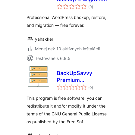
celkové
(0
)
hodnotenie
Professional WordPress backup, restore,
and migration — free forever.
yahakker
Menej než 10 aktívnych inštalácií
Testované s 6.9.5
BackUpSavvy
Premium
celkové
wordpress plugin
(0
)
hodnotenie
This program is free software: you can
redistribute it and/or modify it under the
terms of the GNU General Public License
as published by the Free Sof …