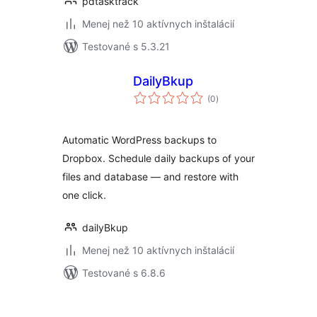
pdtasktrack
Menej než 10 aktívnych inštalácií
Testované s 5.3.21
DailyBkup
celkové
(0
)
hodnotenie
Automatic WordPress backups to
Dropbox. Schedule daily backups of your
files and database — and restore with
one click.
dailyBkup
Menej než 10 aktívnych inštalácií
Testované s 6.8.6
Stránkovanie