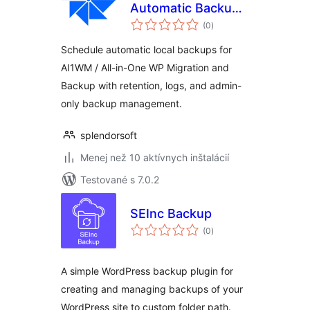
Automatic Backups
celkové
for All-in-One WP
(0
)
hodnotenie
Migration and
Schedule automatic local backups for
Backup
AI1WM / All-in-One WP Migration and
Backup with retention, logs, and admin-
only backup management.
splendorsoft
Menej než 10 aktívnych inštalácií
Testované s 7.0.2
SEInc Backup
celkové
(0
)
hodnotenie
A simple WordPress backup plugin for
creating and managing backups of your
WordPress site to custom folder path.