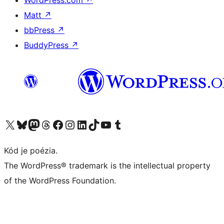
WordPress.com
↗
Matt
↗
bbPress
↗
BuddyPress
↗
Navštívte náš účet na X (predtým Twitter)
Navštívte náš účet na platforme Bluesky
Navštívte náš účet na Mastodone
Navštívte náš účet na platforme Threads
Navštívte našu stránku na Facebooku
Navštívte náš účet Instagram
Navštívte náš účet LinkedIn
Navštívte náš účet na platforme TikTok
Navštívte náš kanál YouTube
Navštívte náš účet na platforme Tumblr
Kód je poézia.
The WordPress® trademark is the intellectual property
of the WordPress Foundation.