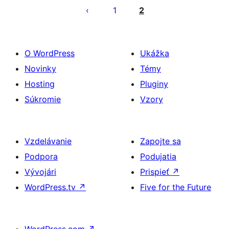
príspevkov
1
2
O WordPress
Ukážka
Novinky
Témy
Hosting
Pluginy
Súkromie
Vzory
Vzdelávanie
Zapojte sa
Podpora
Podujatia
Vývojári
Prispieť
↗
WordPress.tv
↗
Five for the Future