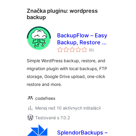
Značka pluginu:
wordpress
backup
BackupFlow – Easy
Backup, Restore &
celkové
Migration
(0
)
hodnotenie
Simple WordPress backup, restore, and
migration plugin with local backups, FTP
storage, Google Drive upload, one-click
restore and more.
codefreex
Menej než 10 aktívnych inštalácií
Testované s 7.0.2
SplendorBackups –