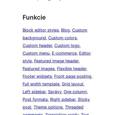
Funkcie
Block editor styles
, 
Blog
, 
Custom
background
, 
Custom colors
, 
Custom header
, 
Custom logo
, 
Custom menu
, 
E-commerce
, 
Editor
style
, 
Featured image header
, 
Featured images
, 
Flexible header
, 
Footer widgets
, 
Front page posting
, 
Full width template
, 
Grid layout
, 
Left sidebar
, 
Správy
, 
One column
, 
Post formats
, 
Right sidebar
, 
Sticky
post
, 
Theme options
, 
Threaded
comments
, 
Translation ready
, 
Two