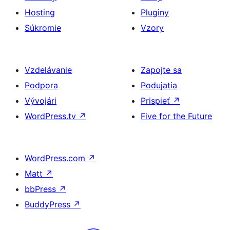
Hosting
Pluginy
Súkromie
Vzory
Vzdelávanie
Zapojte sa
Podpora
Podujatia
Vývojári
Prispieť
↗
WordPress.tv
↗
Five for the Future
WordPress.com
↗
Matt
↗
bbPress
↗
BuddyPress
↗