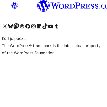
Navštívte náš účet na X (predtým Twitter)
Navštívte náš účet na platforme Bluesky
Navštívte náš účet na Mastodone
Navštívte náš účet na platforme Threads
Navštívte našu stránku na Facebooku
Navštívte náš účet Instagram
Navštívte náš účet LinkedIn
Navštívte náš účet na platforme TikTok
Navštívte náš kanál YouTube
Navštívte náš účet na platforme Tumblr
Kód je poézia.
The WordPress® trademark is the intellectual property
of the WordPress Foundation.