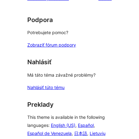
1-
hviezdičkovým
hodnotením
Podpora
Potrebujete pomoc?
Zobraziť fórum podpory
Nahlásiť
Má táto téma závažné problémy?
Nahlásiť túto tému
Preklady
This theme is available in the following
languages:
English (US)
,
Español
,
Español de Venezuela
,
日本語
,
Lietuvių