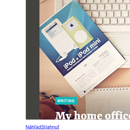
Náhľad
Stiahnuť