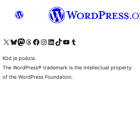
Navštívte náš účet na X (predtým Twitter)
Navštívte náš účet na platforme Bluesky
Navštívte náš účet na Mastodone
Navštívte náš účet na platforme Threads
Navštívte našu stránku na Facebooku
Navštívte náš účet Instagram
Navštívte náš účet LinkedIn
Navštívte náš účet na platforme TikTok
Navštívte náš kanál YouTube
Navštívte náš účet na platforme Tumblr
Kód je poézia.
The WordPress® trademark is the intellectual property
of the WordPress Foundation.