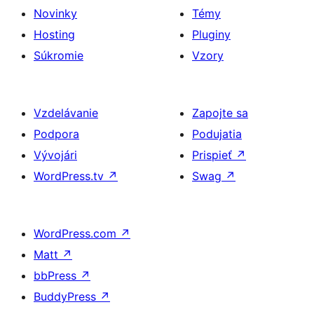
Novinky
Témy
Hosting
Pluginy
Súkromie
Vzory
Vzdelávanie
Zapojte sa
Podpora
Podujatia
Vývojári
Prispieť
↗
WordPress.tv
↗
Swag
↗
WordPress.com
↗
Matt
↗
bbPress
↗
BuddyPress
↗