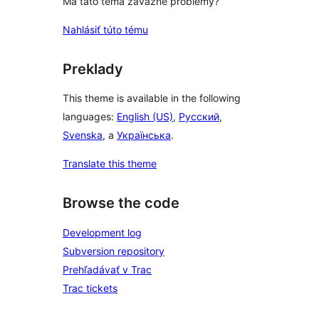
Má táto téma závažné problémy?
Nahlásiť túto tému
Preklady
This theme is available in the following
languages:
English (US)
,
Русский
,
Svenska
, a
Українська
.
Translate this theme
Browse the code
Development log
Subversion repository
Prehľadávať v Trac
Trac tickets