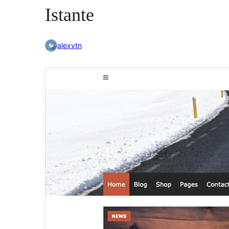
Istante
alexvtn