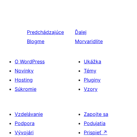
Predchádzajúce
Ďalej
Blogme
Morvaridlite
O WordPress
Ukážka
Novinky
Témy
Hosting
Pluginy
Súkromie
Vzory
Vzdelávanie
Zapojte sa
Podpora
Podujatia
Vývojári
Prispieť
↗