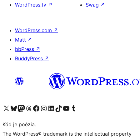
WordPress.tv
↗
Swag
↗
WordPress.com
↗
Matt
↗
bbPress
↗
BuddyPress
↗
Navštívte náš účet na X (predtým Twitter)
Navštívte náš účet na platforme Bluesky
Navštívte náš účet na Mastodone
Navštívte náš účet na platforme Threads
Navštívte našu stránku na Facebooku
Navštívte náš účet Instagram
Navštívte náš účet LinkedIn
Navštívte náš účet na platforme TikTok
Navštívte náš kanál YouTube
Navštívte náš účet na platforme Tumblr
Kód je poézia.
The WordPress® trademark is the intellectual property