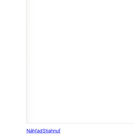
Náhľad
Stiahnuť