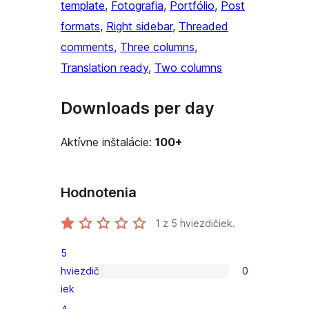
template
, 
Fotografia
, 
Portfólio
, 
Post
formats
, 
Right sidebar
, 
Threaded
comments
, 
Three columns
, 
Translation ready
, 
Two columns
Downloads per day
Aktívne inštalácie:
100+
Hodnotenia
1
z 5 hviezdičiek.
5
hviezdič
0
0
iek
recenzií