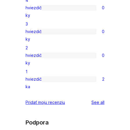
4
s
hviezdič
0
5-
0
ky
hviezdičkovým
recenzií
3
hodnotením
s
hviezdič
0
4-
0
ky
hviezdičkovým
recenzií
2
hodnotením
s
hviezdič
0
3-
0
ky
hviezdičkovým
recenzií
1
hodnotením
s
hviezdič
2
2-
2
ka
hviezdičkovým
recenzie
hodnotením
s
reviews
Pridať moju recenziu
See all
1-
hviezdičkovým
hodnotením
Podpora