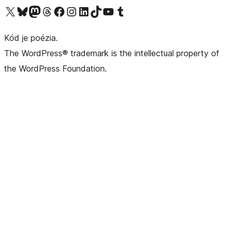
Navštívte náš účet na X (predtým Twitter)
Navštívte náš účet na platforme Bluesky
Navštívte náš účet na Mastodone
Navštívte náš účet na platforme Threads
Navštívte našu stránku na Facebooku
Navštívte náš účet Instagram
Navštívte náš účet LinkedIn
Navštívte náš účet na platforme TikTok
Navštívte náš kanál YouTube
Navštívte náš účet na platforme Tumblr
Kód je poézia.
The WordPress® trademark is the intellectual property of
the WordPress Foundation.