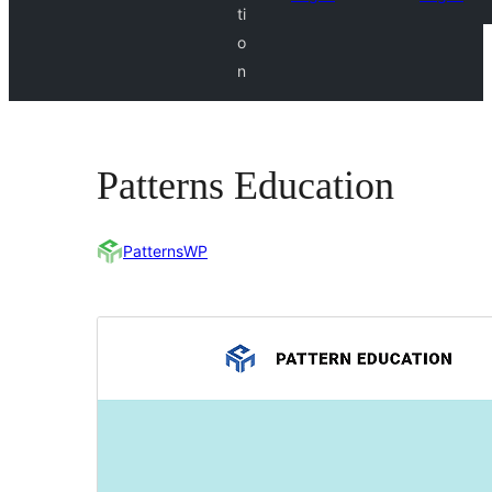
ti
o
n
Patterns Education
PatternsWP