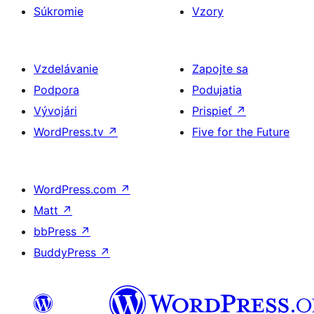
Súkromie
Vzory
Vzdelávanie
Zapojte sa
Podpora
Podujatia
Vývojári
Prispieť
↗
WordPress.tv
↗
Five for the Future
WordPress.com
↗
Matt
↗
bbPress
↗
BuddyPress
↗