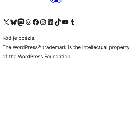
Navštívte náš účet na X (predtým Twitter)
Navštívte náš účet na platforme Bluesky
Navštívte náš účet na Mastodone
Navštívte náš účet na platforme Threads
Navštívte našu stránku na Facebooku
Navštívte náš účet Instagram
Navštívte náš účet LinkedIn
Navštívte náš účet na platforme TikTok
Navštívte náš kanál YouTube
Navštívte náš účet na platforme Tumblr
Kód je poézia.
The WordPress® trademark is the intellectual property
of the WordPress Foundation.